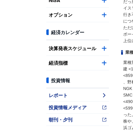
NISA
だっ
イス
オプション
行き
につ
ただ
経済カレンダー
ボー
上位
決算発表スケジュール
業
経済指標
業種
建 <
<85
投資情報
、野村
NGK
レポート
SMC
<49
投資情報メディア
<59
った。
朝刊・夕刊
株や、
浜ゴム