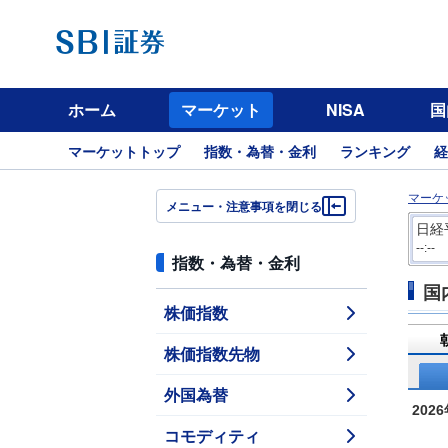
ホーム
マーケット
NISA
国
マーケットトップ
指数・為替・金利
ランキング
経
マーケ
メニュー・注意事項を閉じる
日経
--:--
指数・為替・金利
国
株価指数
株価指数先物
外国為替
202
コモディティ