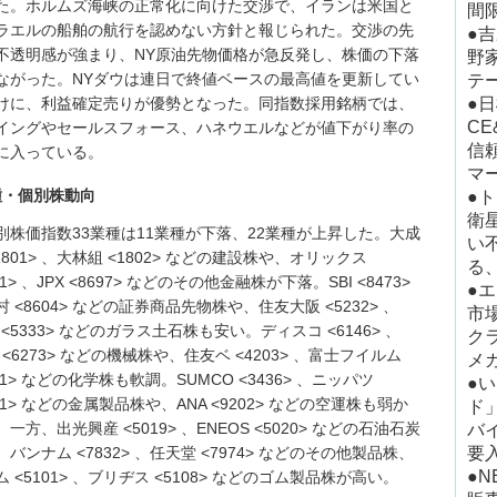
た。ホルムズ海峡の正常化に向けた交渉で、イランは米国と
間
ラエルの船舶の航行を認めない方針と報じられた。交渉の先
●吉
不透明感が強まり、NY原油先物価格が急反発し、株価の下落
野
ながった。NYダウは連日で終値ベースの最高値を更新してい
テ
けに、利益確定売りが優勢となった。同指数採用銘柄では、
●
C
イングやセールスフォース、ハネウエルなどが値下がり率の
信
に入っている。
マ
種・個別株動向
●
衛
別株価指数33業種は11業種が下落、22業種が上昇した。大成
い
1801> 、大林組 <1802> などの建設株や、オリックス
る
91> 、JPX <8697> などのその他金融株が下落。SBI <8473>
●
 <8604> などの証券商品先物株や、住友大阪 <5232> 、
市場
 <5333> などのガラス土石株も安い。ディスコ <6146> 、
ク
 <6273> などの機械株や、住友ベ <4203> 、富士フイルム
メガ
01> などの化学株も軟調。SUMCO <3436> 、ニッパツ
●
91> などの金属製品株や、ANA <9202> などの空運株も弱か
ド
一方、出光興産 <5019> 、ENEOS <5020> などの石油石炭
バ
バンナム <7832> 、任天堂 <7974> などのその他製品株、
要
●N
 <5101> 、ブリヂス <5108> などのゴム製品株が高い。