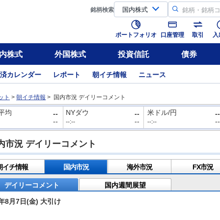
銘柄
検索
ポートフォリオ
口座管理
取引
入
内株式
外国株式
投資信託
債券
済カレンダー
レポート
朝イチ情報
ニュース
ット
>
朝イチ情報
> 国内市況 デイリーコメント
平均
NYダウ
米ドル/円
--
--
--
--
--
--
--:--
--:--
内市況 デイリーコメント
朝イチ情報
国内市況
海外市況
FX市況
デイリーコメント
国内週間展望
6年8月7日(金) 大引け