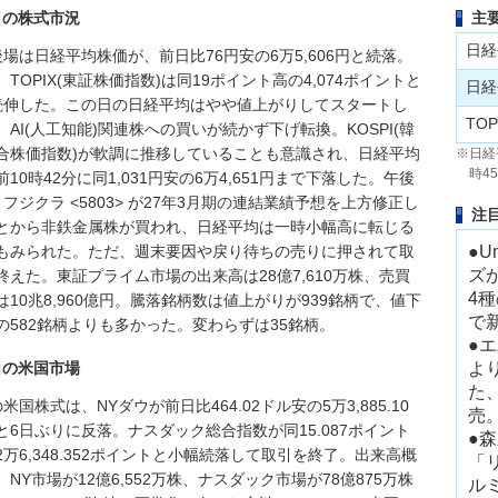
日の株式市況
主
日経
後場は日経平均株価が、前日比76円安の6万5,606円と続落。
、TOPIX(東証株価指数)は同19ポイント高の4,074ポイントと
日経
続伸した。この日の日経平均はやや値上がりしてスタートし
TOP
、AI(人工知能)関連株への買いが続かず下げ転換。KOSPI(韓
合株価指数)が軟調に推移していることも意識され、日経平均
※日経
時4
前10時42分に同1,031円安の6万4,651円まで下落した。午後
、フジクラ <5803> が27年3月期の連結業績予想を上方修正し
注
とから非鉄金属株が買われ、日経平均は一時小幅高に転じる
もみられた。ただ、週末要因や戻り待ちの売りに押されて取
●U
ズ
終えた。東証プライム市場の出来高は28億7,610万株、売買
4
は10兆8,960億円。騰落銘柄数は値上がりが939銘柄で、値下
で
の582銘柄よりも多かった。変わらずは35銘柄。
●
日の米国市場
よ
た
米国株式は、NYダウが前日比464.02ドル安の5万3,885.10
売
と6日ぶりに反落。ナスダック総合指数が同15.087ポイント
●森
2万6,348.352ポイントと小幅続落して取引を終了。出来高概
「
、NY市場が12億6,552万株、ナスダック市場が78億875万株
ル