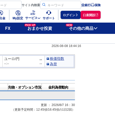
サイト
内検索
銀行
保険
ログイン
口座開設
サービス
出金
My設定
サポート
PICK UP
NEW
FX
おまかせ投資
その他の商品
2026-08-08 18:44:16
株価指数
ユーロ/円
--
--
--:--
為替
先物・オプション市況
金利為替動向
更新 ：
2026/8/7 16：30
（更新予定時間：12:45頃/16:45頃の1日2回）