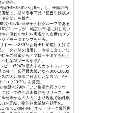
限定発売。
野家HD<9861>8月6日より、全国の吉
家店舗で、期間限定商品『極旨牛鉄板ス
ーキ定食』を販売。
日機装<6376>連結子会社グループである
E&IGグループが、幅広い市場に対し高い
頼性と優れた性能を実現する次世代サブ
ージドモータポンプを発表。
トリドール<3397>新規出店加速に向けて
星データとAIを活用し、市場に出ていな
不動産の探索からアプローチまでを行え
、不動産AIツールを導入。
エフピコ<7947>拡大するカットフルーツ
に向け、業界最大級となる800-1000g
ラスの大容量帯に対応した新製品「AP
メロウ20-20」を発売。
いい生活<3796>「いい生活売買クラウ
」において物件調査機能をリリース、モ
イル端末からの入力により現地で物件概
入力を完結、物件調査業務を効率化。
EC<6701>海外向けネットワーク機器再