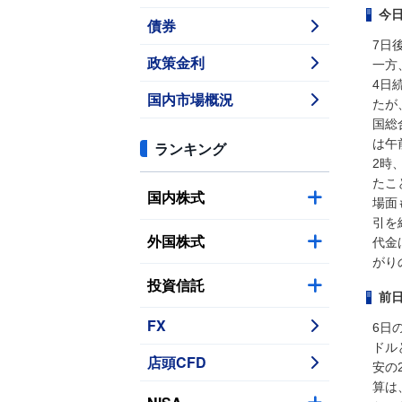
今
債券
7日
政策金利
一方
4日
国内市場概況
たが
国総
は午
ランキング
2時
たこ
国内株式
場面
引を
外国株式
代金
がり
投資信託
前
FX
6日の
ドル
店頭CFD
安の
算は