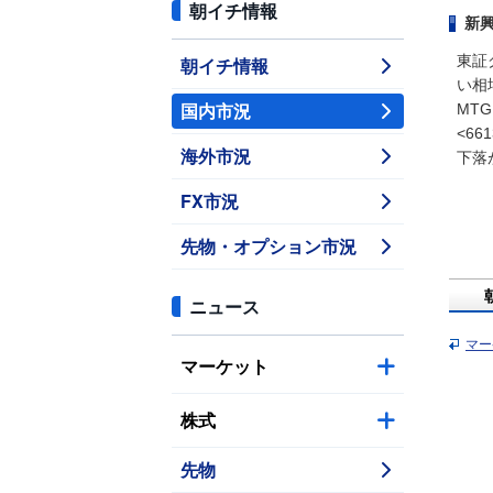
朝イチ情報
新興
東証
朝イチ情報
い相
国内市況
MTG
<66
海外市況
下落
FX市況
先物・オプション市況
ニュース
マー
マーケット
株式
先物