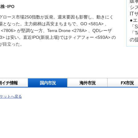
販
株･IPO
シ
I
グロース市場250指数が反発。週末要因も影響し、動きにく
●エ
場となった。主力銘柄は高安まちまちで、GO <581A> 、
「
 <7806> が堅調な一方、Terra Drone <278A> 、QDレーザ
「T
13> は安い。直近IPO(新規上場)ではティアフォー <593A> の
の
が目立った。
朝イチ情報
国内市況
海外市況
FX市況
ケットへ戻る