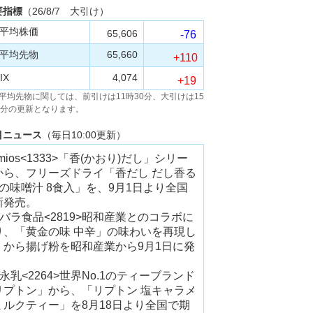
要指標
（26/8/7
大引け）
平均株価
65,606
-76
平均先物
65,660
+110
IX
4,074
+19
平均先物に関しては、前引けは11時30分、大引けは15
5分の更新となります。
目ニュース
（毎日10:00更新）
mios<1333>「香(かおり)だし」シリー
から、フリーズドライ「香だし だし香る
種の味噌汁 8食入」を、9月1日より全国
新発売。
エバラ食品<2819>昭和産業とのコラボに
り、「黄金の味 中辛」の味わいを再現し
、から揚げ粉を昭和産業から9月1日に発
。
永乳<2264>世界No.1のティーブランド
リプトン」から、「リプトン 塩キャラメ
ミルクティー」を8月18日より全国で期