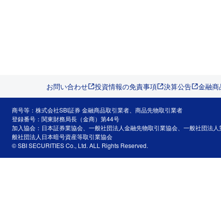
お問い合わせ
投資情報の免責事項
決算公告
金融商
商号等：株式会社SBI証券 金融商品取引業者、商品先物取引業者
登録番号：関東財務局長（金商）第44号
加入協会：日本証券業協会、一般社団法人金融先物取引業協会、一般社団法人
般社団法人日本暗号資産等取引業協会
© SBI SECURITIES Co., Ltd. ALL Rights Reserved.