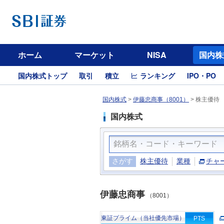
ホーム
マーケット
NISA
国内株
国内株式トップ
取引
積立
ランキング
IPO・PO
国内株式
>
伊藤忠商事（8001）
>
株主優待
国内株式
さがす
株主優待
業種
チャ
伊藤忠商事
（8001）
東証プライム（当社優先市場）
PTS