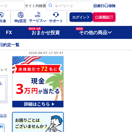
サイト
内検索
銀行
保険
ログイン
口座開設
サービス
出金
My設定
サポート
PICK UP
NEW
FX
おまかせ投資
その他の商品
日約定一覧
2026-08-07 17:55:37
ィレイ
ル
追加
利
％