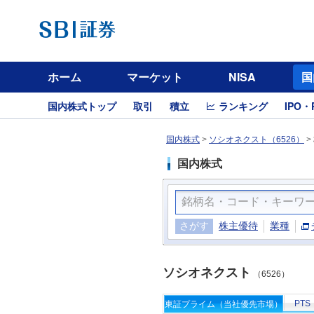
ホーム
マーケット
NISA
国
国内株式トップ
取引
積立
ランキング
IPO・
国内株式
>
ソシオネクスト（6526）
>
国内株式
さがす
株主優待
業種
ソシオネクスト
（6526）
PTS
東証プライム（当社優先市場）