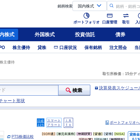
銘柄
検索
ポートフォリオ
口座管理
取引
入
内株式
外国株式
投資信託
債券
PO
株主優待
貸株
口座状況
保有銘柄
注文照会
当
株主優待
取引所株価：15分デ
決算発表スケジュー
チャート形状
スマート
ＩＲ
日経
ポートフォリオへ
225
アラート
ＴＶ
貸株金
PTS株価比較
0.1