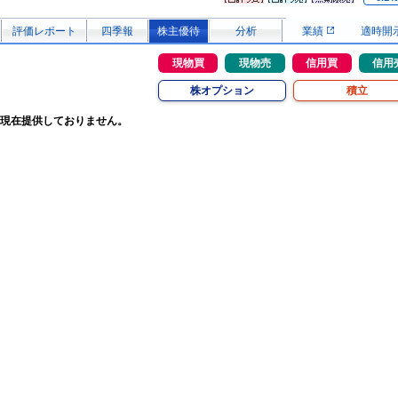
評価レポート
四季報
株主優待
分析
業績
適時開
現物買
現物売
信用買
信用
株オプション
積立
現在提供しておりません。