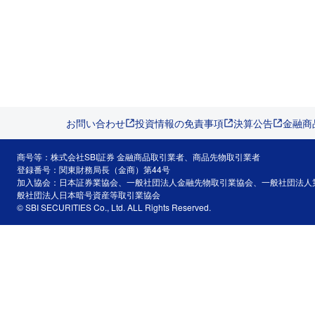
お問い合わせ
投資情報の免責事項
決算公告
金融商
商号等：株式会社SBI証券 金融商品取引業者、商品先物取引業者
登録番号：関東財務局長（金商）第44号
加入協会：日本証券業協会、一般社団法人金融先物取引業協会、一般社団法人
般社団法人日本暗号資産等取引業協会
© SBI SECURITIES Co., Ltd. ALL Rights Reserved.