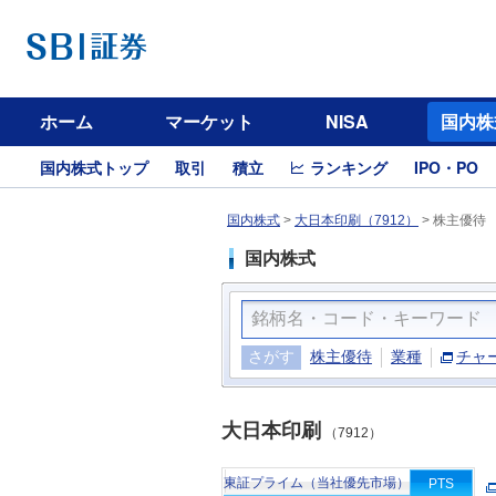
ホーム
マーケット
NISA
国内株
国内株式トップ
取引
積立
ランキング
IPO・PO
国内株式
>
大日本印刷（7912）
>
株主優待
国内株式
さがす
株主優待
業種
チャ
大日本印刷
（7912）
東証プライム（当社優先市場）
PTS