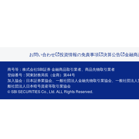
お問い合わせ
投資情報の免責事項
決算公告
金融商
商号等：株式会社SBI証券 金融商品取引業者、商品先物取引業者
登録番号：関東財務局長（金商）第44号
加入協会：日本証券業協会、一般社団法人金融先物取引業協会、一般社団法人
般社団法人日本暗号資産等取引業協会
© SBI SECURITIES Co., Ltd. ALL Rights Reserved.