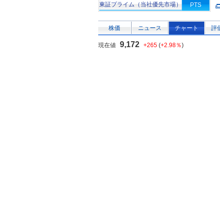
東証プライム（当社優先市場）
PTS
株価
ニュース
チャート
評
9,172
現在値
+265
(
+2.98％
)