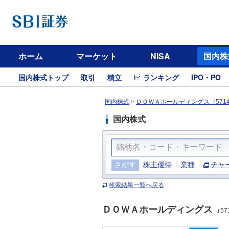
ホーム
マーケット
NISA
国内株
国内株式トップ
取引
積立
ランキング
IPO・PO
国内株式
>
ＤＯＷＡホールディングス（571
国内株式
さがす
株主優待
業種
チャ
検索結果一覧へ戻る
ＤＯＷＡホールディングス
（57