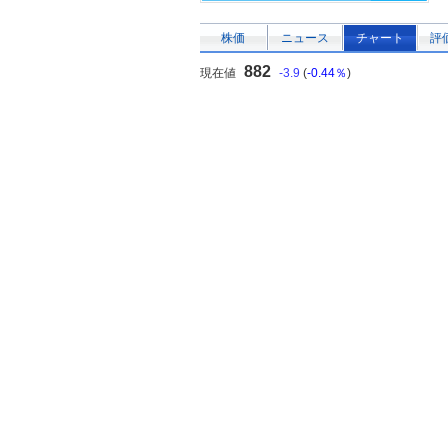
株価
ニュース
チャート
評
882
現在値
-3.9
(
-0.44％
)