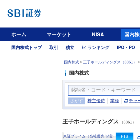
ホーム
マーケット
NISA
国内株
国内株式トップ
取引
積立
ランキング
IPO・PO
国内株式
>
王子ホールディングス（3861）
国内株式
さがす
株主優待
業種
チャ
王子ホールディングス
（3861）
東証プライム（当社優先市場）
PTS