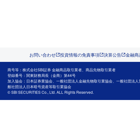
お問い合わせ
投資情報の免責事項
決算公告
金融商
商号等：株式会社SBI証券 金融商品取引業者、商品先物取引業者
登録番号：関東財務局長（金商）第44号
加入協会：日本証券業協会、一般社団法人金融先物取引業協会、一般社団法人
般社団法人日本暗号資産等取引業協会
© SBI SECURITIES Co., Ltd. ALL Rights Reserved.