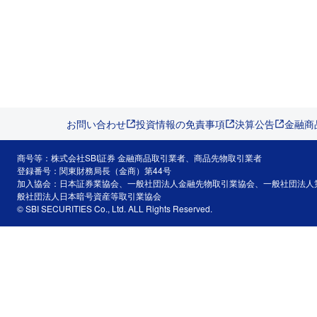
お問い合わせ
投資情報の免責事項
決算公告
金融商
商号等：株式会社SBI証券 金融商品取引業者、商品先物取引業者
登録番号：関東財務局長（金商）第44号
加入協会：日本証券業協会、一般社団法人金融先物取引業協会、一般社団法人
般社団法人日本暗号資産等取引業協会
© SBI SECURITIES Co., Ltd. ALL Rights Reserved.