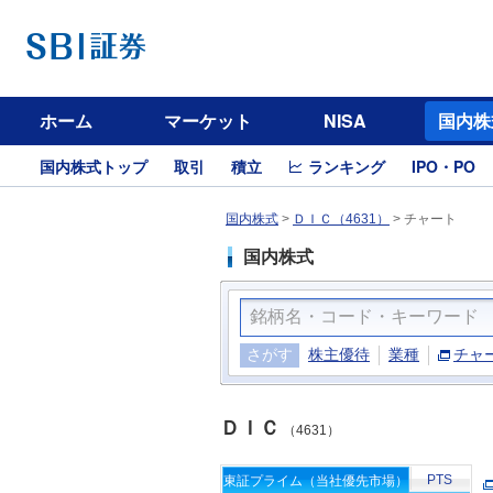
ホーム
マーケット
NISA
国内株
国内株式トップ
取引
積立
ランキング
IPO・PO
国内株式
>
ＤＩＣ（4631）
>
チャート
国内株式
さがす
株主優待
業種
チャ
ＤＩＣ
（4631）
PTS
東証プライム（当社優先市場）