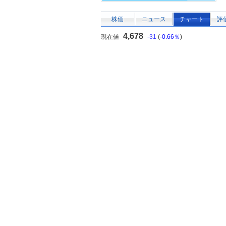
株価
ニュース
チャート
評
4,678
現在値
-31
(
-0.66％
)