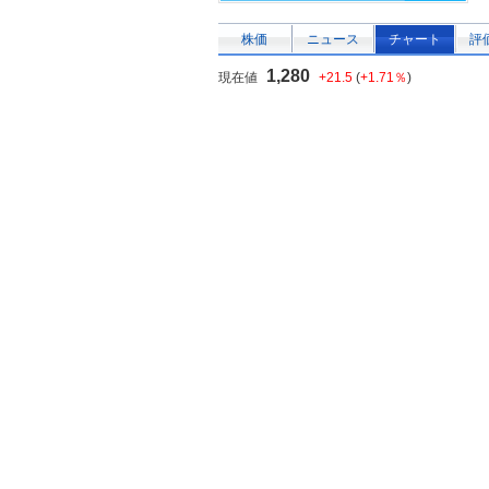
株価
ニュース
チャート
評
1,280
現在値
+21.5
(
+1.71％
)