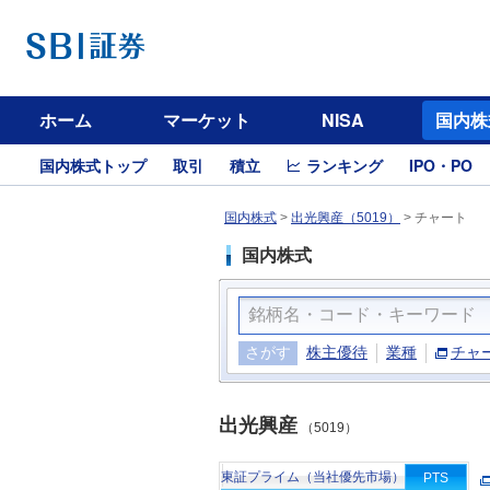
ホーム
マーケット
NISA
国内株
国内株式トップ
取引
積立
ランキング
IPO・PO
国内株式
>
出光興産（5019）
>
チャート
国内株式
さがす
株主優待
業種
チャ
出光興産
（5019）
東証プライム（当社優先市場）
PTS