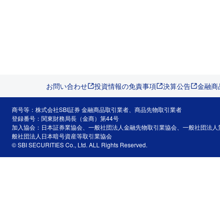
お問い合わせ
投資情報の免責事項
決算公告
金融商
商号等：株式会社SBI証券 金融商品取引業者、商品先物取引業者
登録番号：関東財務局長（金商）第44号
加入協会：日本証券業協会、一般社団法人金融先物取引業協会、一般社団法人
般社団法人日本暗号資産等取引業協会
© SBI SECURITIES Co., Ltd. ALL Rights Reserved.