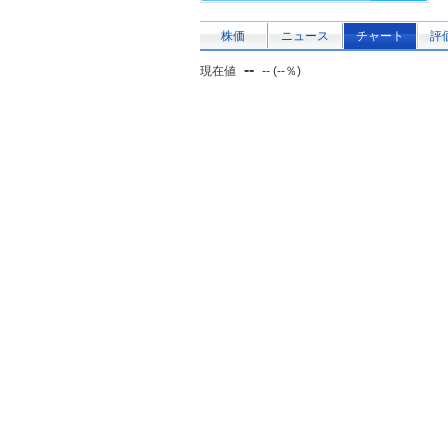
株価
ニュース
チャート
評
--
現在値
-- (--％)