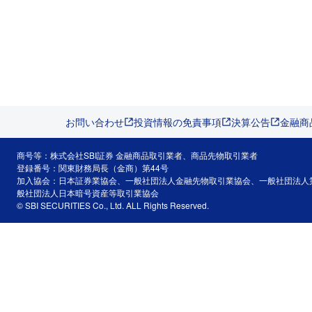
お問い合わせ
投資情報の免責事項
決算公告
金融商
商号等：株式会社SBI証券 金融商品取引業者、商品先物取引業者
登録番号：関東財務局長（金商）第44号
加入協会：日本証券業協会、一般社団法人金融先物取引業協会、一般社団法人
般社団法人日本暗号資産等取引業協会
© SBI SECURITIES Co., Ltd. ALL Rights Reserved.