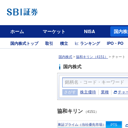
ホーム
マーケット
NISA
国内株
国内株式トップ
取引
積立
ランキング
IPO・PO
国内株式
>
協和キリン（4151）
>
チャート
国内株式
さがす
株主優待
業種
チャ
協和キリン
（4151）
東証プライム（当社優先市場）
PTS