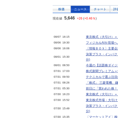
株価
ニュース
チャート
評
5,646
現在値
+26
(
+0.46％
)
東京株式（大引け）＝
08/07 16:15
フィジカルAIを現場
08/06 19:30
〔情報ＢＯＸ〕主要企
08/06 16:06
決算プラス・インパクト
08/01 15:30
分)
今週の【話題株ダイジェ
08/01 08:50
株式新聞プレミアム＝
07/31 17:03
テクニカルで選ぶ注目
07/31 09:50
「株式」 三菱電機、
07/31 08:26
前日に「買われた株！
07/31 05:30
東京株式（大引け）＝
07/30 16:23
東京株式市場・大引
07/30 15:52
決算プラス・インパクト
07/30 15:49
分)
〔マーケットアイ〕
07/30 15:35