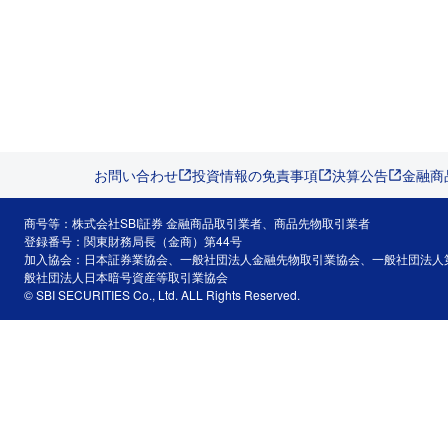
お問い合わせ
投資情報の免責事項
決算公告
金融商
商号等：株式会社SBI証券 金融商品取引業者、商品先物取引業者
登録番号：関東財務局長（金商）第44号
加入協会：日本証券業協会、一般社団法人金融先物取引業協会、一般社団法人
般社団法人日本暗号資産等取引業協会
© SBI SECURITIES Co., Ltd. ALL Rights Reserved.