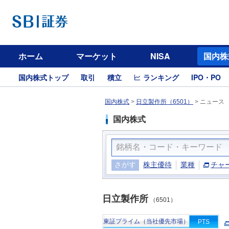
ホーム
マーケット
NISA
国内株
国内株式トップ
取引
積立
ランキング
IPO・PO
国内株式
>
日立製作所（6501）
>
ニュース
国内株式
さがす
株主優待
業種
チャ
日立製作所
（6501）
東証プライム（当社優先市場）
PTS