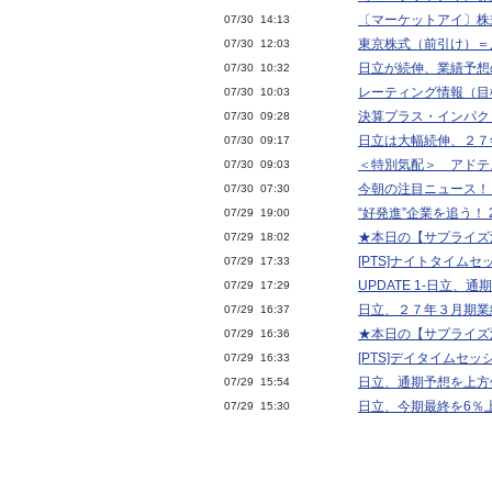
〔マーケットアイ〕株
07/30 14:13
東京株式（前引け）＝
07/30 12:03
日立が続伸、業績予想
07/30 10:32
レーティング情報（目
07/30 10:03
決算プラス・インパクト
07/30 09:28
日立は大幅続伸、２７
07/30 09:17
＜特別気配＞ アドテ
07/30 09:03
今朝の注目ニュース！
07/30 07:30
“好発進”企業を追う！ 
07/29 19:00
★本日の【サプライズ決算
07/29 18:02
[PTS]ナイトタイム
07/29 17:33
UPDATE 1-日立
07/29 17:29
日立、２７年３月期業
07/29 16:37
★本日の【サプライズ決算
07/29 16:36
[PTS]デイタイムセ
07/29 16:33
日立、通期予想を上方
07/29 15:54
日立、今期最終を6％
07/29 15:30