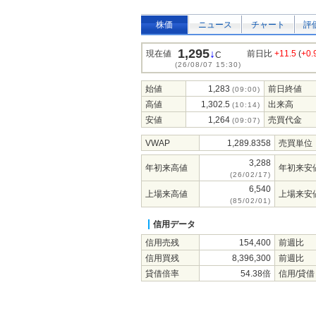
株価
ニュース
チャート
評
1,295
↓
現在値
前日比
+11.5
(
+0
C
(26/08/07 15:30)
始値
1,283
前日終値
(09:00)
高値
1,302.5
出来高
(10:14)
安値
1,264
売買代金
(09:07)
VWAP
1,289.8358
売買単位
3,288
年初来高値
年初来安
(26/02/17)
6,540
上場来高値
上場来安
(85/02/01)
信用データ
信用売残
154,400
前週比
信用買残
8,396,300
前週比
貸借倍率
54.38倍
信用/貸借