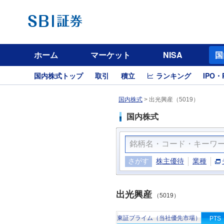
ホーム
マーケット
NISA
国
国内株式トップ
取引
積立
ランキング
IPO・
国内株式
>
出光興産（5019）
国内株式
さがす
株主優待
業種
出光興産
（5019）
東証プライム（当社優先市場）
PTS