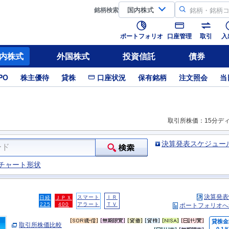
銘柄
検索
ポートフォリオ
口座管理
取引
入
内株式
外国株式
投資信託
債券
PO
株主優待
貸株
口座状況
保有銘柄
注文照会
当
取引所株価：15分デ
決算発表スケジュー
チャート形状
決算発表
スマート
ＩＲ
日経
ＪＰＸ
225
400
アラート
ＴＶ
ポートフォリオへ
貸株金
取引所株価比較