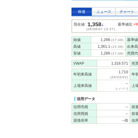
株価
ニュース
チャート
1,358
↓
現在値
基準値比
+9
(26/08/07 15:57)
始値
1,266
基準値
(17:48)
高値
1,361.1
出来高
(15:39)
安値
1,266
売買代
(17:48)
VWAP
1,316.571
売
1,710
年初来高値
年
(26/03/02)
--
上場来高値
上
(--/--/--)
信用データ
信用売残
--
前
信用買残
--
前
貸借倍率
--倍
信用