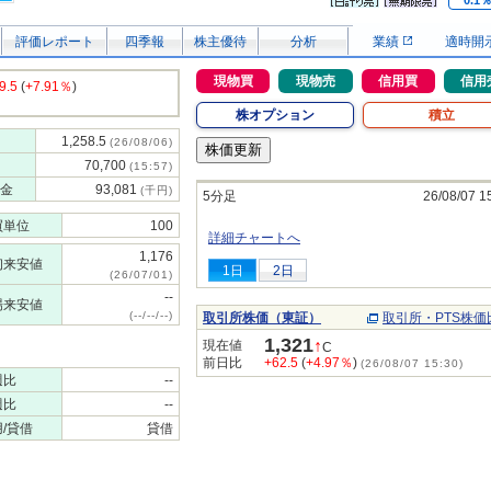
0.1
評価レポート
四季報
株主優待
分析
業績
適時開
現物買
現物売
信用買
信用
9.5
(
+7.91％
)
株オプション
積立
1,258.5
(26/08/06)
70,700
(15:57)
金
93,081
(千円)
5分足
26/08/07 1
買単位
100
詳細チャートへ
1,176
初来安値
1日
2日
(26/07/01)
--
場来安値
(--/--/--)
取引所株価（東証）
取引所・PTS株価
1,321
↑
現在値
C
前日比
+62.5
(
+4.97％
)
(26/08/07 15:30)
週比
--
週比
--
/貸借
貸借