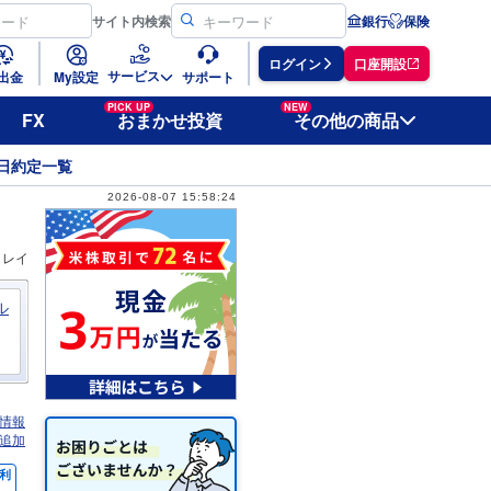
サイト
内検索
銀行
保険
ログイン
口座開設
サービス
出金
My設定
サポート
PICK UP
NEW
FX
おまかせ投資
その他の商品
日約定一覧
2026-08-07 15:58:24
ィレイ
ル
情報
追加
利