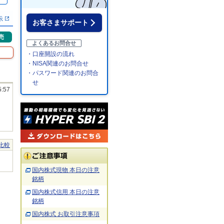
％
示
お客さまサポート
売
よくあるお問合せ
・口座開設の流れ
・NISA関連のお問合せ
・パスワード関連のお問合
せ
5:57
比較
国内株式現物 本日の注意
銘柄
国内株式信用 本日の注意
銘柄
国内株式 お取引注意事項