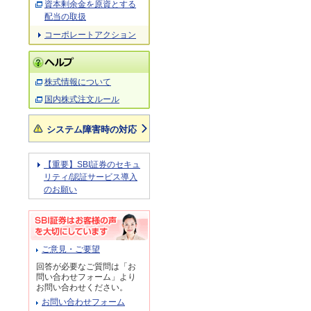
資本剰余金を原資とする
配当の取扱
コーポレートアクション
株式情報について
国内株式注文ルール
システム障害時の対応
【重要】SBI証券のセキュ
リティ/認証サービス導入
のお願い
ご意見・ご要望
回答が必要なご質問は「お
問い合わせフォーム」より
お問い合わせください。
お問い合わせフォーム