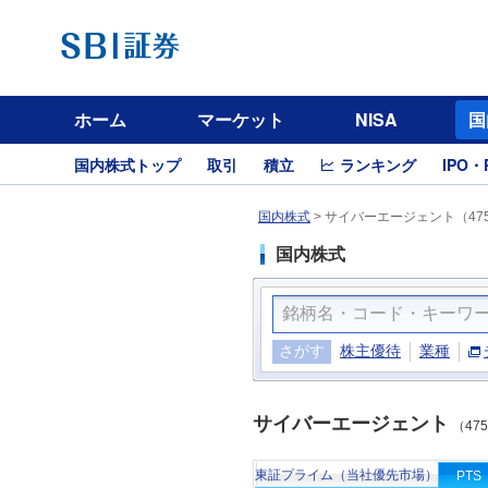
ホーム
マーケット
NISA
国
国内株式トップ
取引
積立
ランキング
IPO・
国内株式
>
サイバーエージェント（47
国内株式
さがす
株主優待
業種
サイバーエージェント
（47
東証プライム（当社優先市場）
PTS