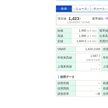
株価
ニュース
チャート
1,423
↑
現在値
基準値比
-7
(26/08/07 19:58)
始値
1,480
基準値
(17:00)
高値
1,480
出来高
(17:00)
安値
1,404.5
売買代
(18:56)
VWAP
1,420.2166
売
1,587.7
年初来高値
年
(26/07/29)
--
上場来高値
上
(--/--/--)
信用データ
信用売残
--
前
信用買残
--
前
貸借倍率
--倍
信用