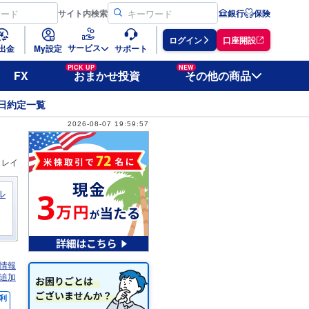
サイト
内検索
銀行
保険
ログイン
口座開設
サービス
出金
My設定
サポート
PICK UP
NEW
FX
おまかせ投資
その他の商品
日約定一覧
2026-08-07 19:59:57
ィレイ
ル
情報
追加
利
％