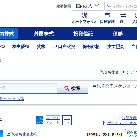
銘柄
検索
ポートフォリオ
口座管理
取引
入
内株式
外国株式
投資信託
債券
PO
株主優待
貸株
口座状況
保有銘柄
注文照会
当
51）
取引所株価：15分デ
決算発表スケジュー
チャート形状
決算発表
スマート
ＩＲ
日経
51）
225
アラート
ＴＶ
ポートフォリオへ
貸株金
取引所株価比較
0.1