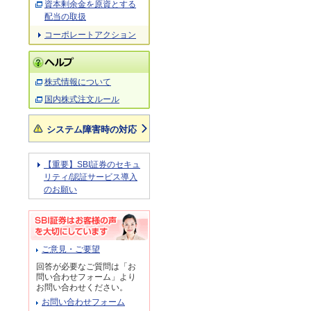
資本剰余金を原資とする
配当の取扱
コーポレートアクション
株式情報について
国内株式注文ルール
システム障害時の対応
【重要】SBI証券のセキュ
リティ/認証サービス導入
のお願い
ご意見・ご要望
回答が必要なご質問は「お
問い合わせフォーム」より
お問い合わせください。
お問い合わせフォーム