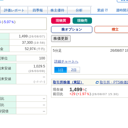
評価レポート
四季報
株主優待
分析
業績
適時開
現物買
現物売
6
(
-5.07％
)
株オプション
積立
1,499
(26/08/07)
37,300
(19:58)
金
52,974
(千円)
5分足
26/08/07 1
買単位
100
詳細チャートへ
1,029.5
初来安値
1日
2日
(26/03/09)
--
場来安値
(--/--/--)
取引所株価（東証）
取引所・PTS株価
1,499
↑
現在値
C
前日比
+29
(
+1.97％
)
(26/08/07 15:30)
週比
--
週比
--
/貸借
--