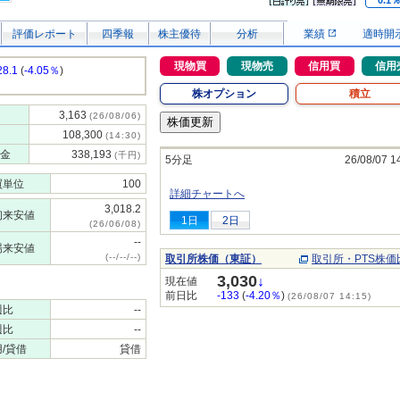
0.1
評価レポート
四季報
株主優待
分析
業績
適時開
現物買
現物売
信用買
信用
28.1
(
-4.05％
)
株オプション
積立
3,163
(26/08/06)
108,300
(14:30)
金
338,193
(千円)
5分足
26/08/07 1
買単位
100
詳細チャートへ
3,018.2
初来安値
1日
2日
(26/06/08)
--
場来安値
(--/--/--)
取引所株価（東証）
取引所・PTS株価
3,030
↓
現在値
前日比
-133
(
-4.20％
)
(26/08/07 14:15)
週比
--
週比
--
/貸借
貸借