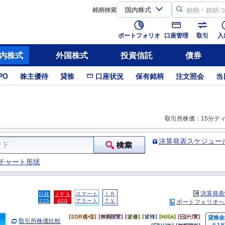
銘柄
検索
ポートフォリオ
口座管理
取引
入
内株式
外国株式
投資信託
債券
PO
株主優待
貸株
口座状況
保有銘柄
注文照会
当
取引所株価：15分デ
決算発表スケジュー
チャート形状
決算発表
スマート
ＩＲ
日経
ＪＰＸ
225
400
アラート
ＴＶ
ポートフォリオへ
貸株金
取引所株価比較