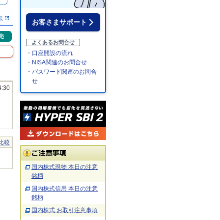
％
示
お客さまサポート
売
よくあるお問合せ
・口座開設の流れ
・NISA関連のお問合せ
・パスワード関連のお問合
せ
4:30
比較
国内株式現物 本日の注意
銘柄
国内株式信用 本日の注意
銘柄
国内株式 お取引注意事項