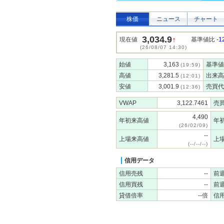
株価
ニュース
チャート
3,034.9
↑
現在値
基準値比
-1
(26/08/07 14:30)
始値
3,163
基準値
(19:59)
高値
3,281.5
出来高
(12:01)
安値
3,001.9
売買代
(12:36)
VWAP
3,122.7461
売
4,490
年初来高値
年
(26/02/09)
--
上場来高値
上
(--/--/--)
信用データ
信用売残
--
前
信用買残
--
前
貸借倍率
--倍
信用