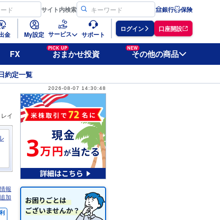
サイト
内検索
銀行
保険
ログイン
口座開設
サービス
出金
My設定
サポート
PICK UP
NEW
FX
おまかせ投資
その他の商品
日約定一覧
2026-08-07 14:30:48
ィレイ
ル
情報
追加
利