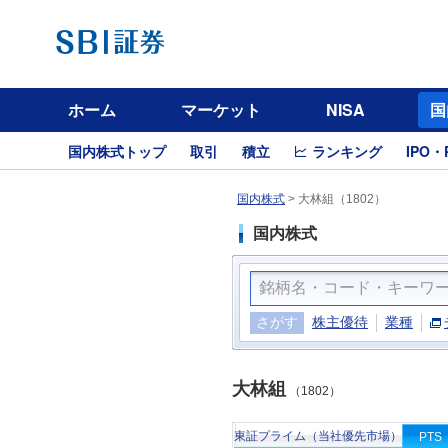
ホーム
マーケット
NISA
国
国内株式トップ
取引
積立
ランキング
IPO・
国内株式
>
大林組（1802）
国内株式
さがす
株主優待
業種
大林組
（1802）
東証プライム（当社優先市場）
PTS