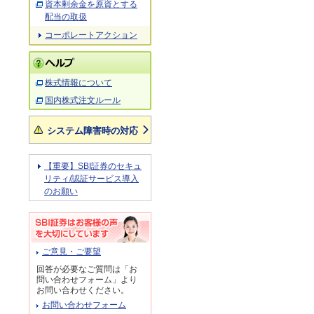
資本剰余金を原資とする
配当の取扱
コーポレートアクション
株式情報について
国内株式注文ルール
システム障害時の対応
【重要】SBI証券のセキュ
リティ/認証サービス導入
のお願い
ご意見・ご要望
回答が必要なご質問は「お
問い合わせフォーム」より
お問い合わせください。
お問い合わせフォーム