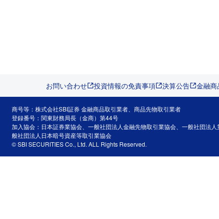
お問い合わせ
投資情報の免責事項
決算公告
金融商
商号等：株式会社SBI証券 金融商品取引業者、商品先物取引業者
登録番号：関東財務局長（金商）第44号
加入協会：日本証券業協会、一般社団法人金融先物取引業協会、一般社団法人
般社団法人日本暗号資産等取引業協会
© SBI SECURITIES Co., Ltd. ALL Rights Reserved.