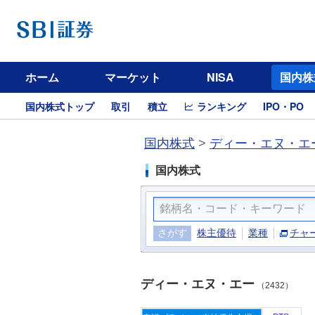
ホーム
マーケット
NISA
国内株
国内株式トップ
取引
積立
ランキング
IPO・PO
国内株式
>
ディー・エヌ・エー
国内株式
さがす
株主優待
業種
チャ
ディー・エヌ・エー
（2432）