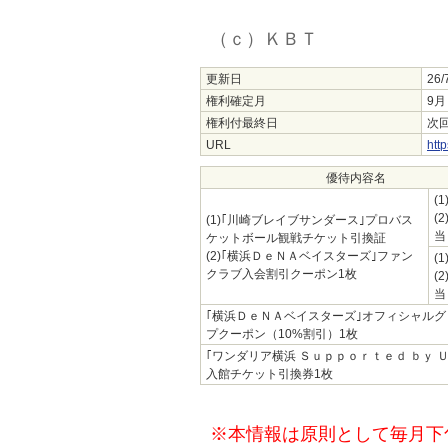
（ｃ）ＫＢＴ
更新日
26/
権利確定月
9月
権利付最終日
次回
URL
http
優待内容名
(
(2
(1)｢川崎ブレイブサンダース｣プロバス
当
ケットボール観戦チケット引換証
(2)｢横浜ＤｅＮＡベイスターズ｣ファン
(
クラブ入会割引クーポン1枚
(2
当
｢横浜ＤｅＮＡベイスターズ｣オフィシャル
プクーポン（10%割引）1枚
｢ワンダリア横浜 Ｓｕｐｐｏｒｔｅｄ ｂｙ 
入館チケット引換券1枚
※本情報は原則として毎月下