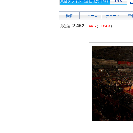
PTS
東証プライム（当社優先市場）
株価
ニュース
チャート
評
2,462
現在値
+44.5
(
+1.84％
)