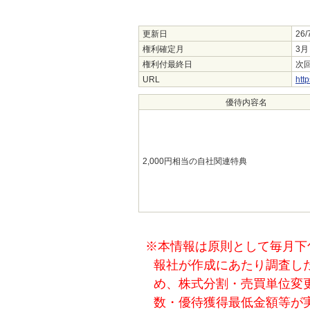
更新日
26/
権利確定月
3月
権利付最終日
次回
URL
htt
優待内容名
2,000円相当の自社関連特典
※本情報は原則として毎月下
報社が作成にあたり調査し
め、株式分割・売買単位変
数・優待獲得最低金額等が