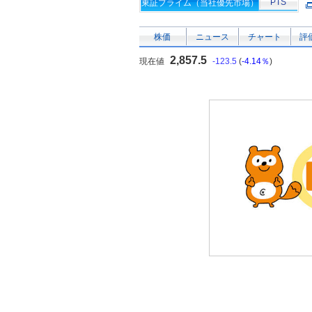
PTS
東証プライム（当社優先市場）
株価
ニュース
チャート
評
2,857.5
現在値
-123.5
(
-4.14％
)