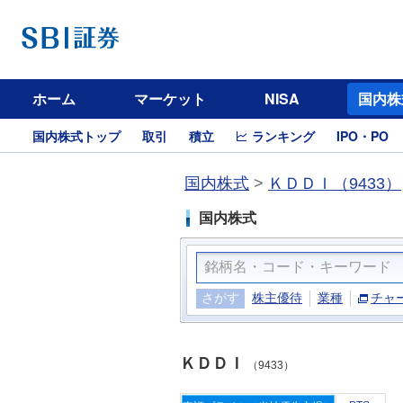
ホーム
マーケット
NISA
国内株
国内株式トップ
取引
積立
ランキング
IPO・PO
国内株式
>
ＫＤＤＩ（9433）
国内株式
さがす
株主優待
業種
チャ
ＫＤＤＩ
（9433）