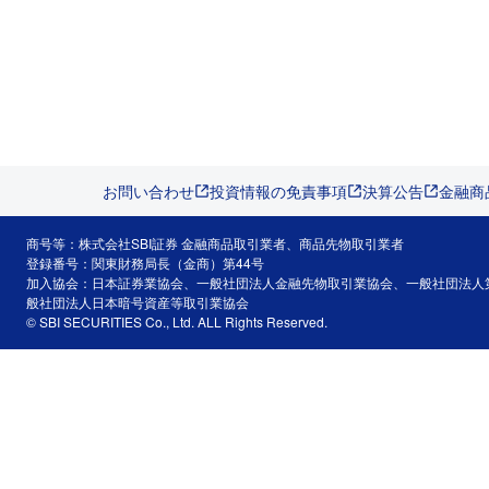
お問い合わせ
投資情報の免責事項
決算公告
金融商
商号等：株式会社SBI証券 金融商品取引業者、商品先物取引業者
登録番号：関東財務局長（金商）第44号
加入協会：日本証券業協会、一般社団法人金融先物取引業協会、一般社団法人
般社団法人日本暗号資産等取引業協会
© SBI SECURITIES Co., Ltd. ALL Rights Reserved.