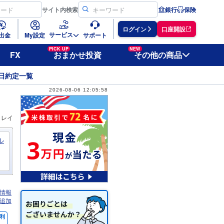
サイト
内検索
銀行
保険
ログイン
口座開設
サービス
出金
My設定
サポート
PICK UP
NEW
FX
おまかせ投資
その他の商品
日約定一覧
2026-08-06 12:05:58
ィレイ
ル
情報
追加
利