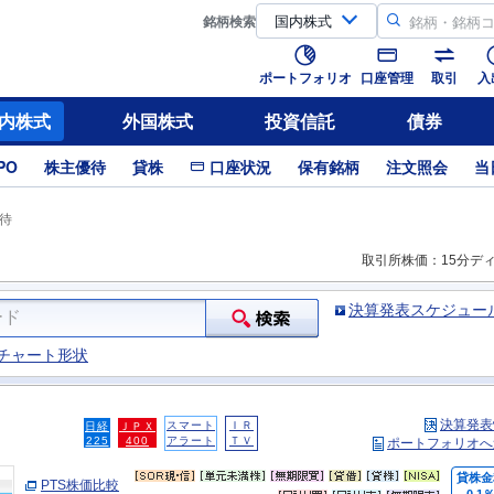
銘柄
検索
ポートフォリオ
口座管理
取引
入
内株式
外国株式
投資信託
債券
PO
株主優待
貸株
口座状況
保有銘柄
注文照会
当
待
取引所株価：15分デ
決算発表スケジュー
チャート形状
決算発表
スマート
ＩＲ
日経
ＪＰＸ
225
400
アラート
ＴＶ
ポートフォリオへ
貸株金
PTS株価比較