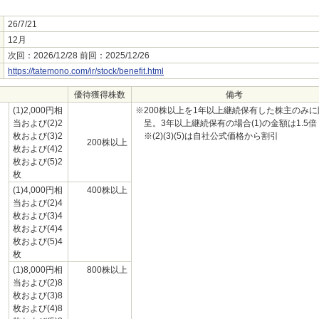
26/7/21
12月
次回：2026/12/28 前回：2025/12/26
https://tatemono.com/ir/stock/benefit.html
優待獲得株数
備考
(1)2,000円相
※200株以上を1年以上継続保有した株主のみに
当および(2)2
呈。3年以上継続保有の場合(1)の金額は1.5倍
枚および(3)2
※(2)(3)(5)は自社公式価格から割引
200株以上
枚および(4)2
枚および(5)2
枚
(1)4,000円相
400株以上
当および(2)4
枚および(3)4
枚および(4)4
枚および(5)4
枚
(1)8,000円相
800株以上
当および(2)8
枚および(3)8
枚および(4)8