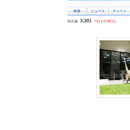
株価
ニュース
チャート
3,301
現在値
+31
(
+0.95％
)