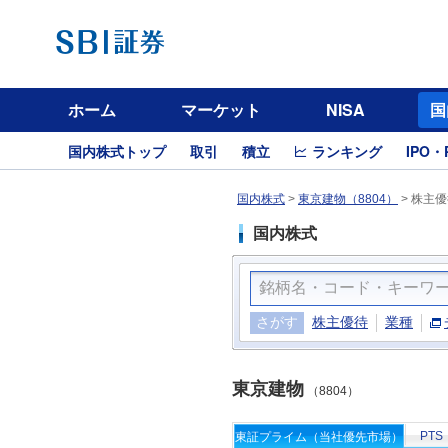
ホーム
マーケット
NISA
国
国内株式トップ
取引
積立
ランキング
IPO・
国内株式
>
東京建物（8804）
>
株主優
国内株式
さがす
株主優待
業種
東京建物
（8804）
PTS
東証プライム（当社優先市場）