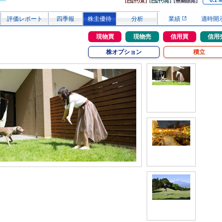
0.1
評価レポート
四季報
株主優待
分析
業績
適時開
現物買
現物売
信用買
信用
株オプション
積立