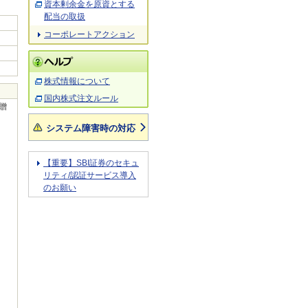
資本剰余金を原資とする
配当の取扱
コーポレートアクション
株式情報について
国内株式注文ルール
贈
システム障害時の対応
【重要】SBI証券のセキュ
リティ/認証サービス導入
のお願い