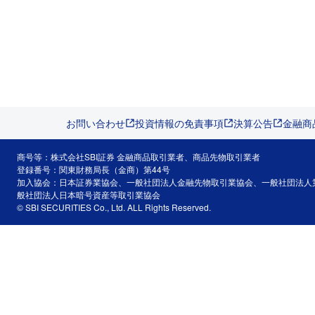
お問い合わせ
投資情報の免責事項
決算公告
金融商
商号等：株式会社SBI証券 金融商品取引業者、商品先物取引業者
登録番号：関東財務局長（金商）第44号
加入協会：日本証券業協会、一般社団法人金融先物取引業協会、一般社団法人
般社団法人日本暗号資産等取引業協会
© SBI SECURITIES Co., Ltd. ALL Rights Reserved.