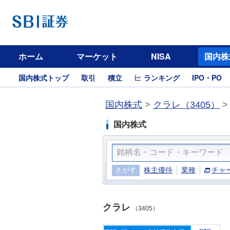
ホーム
マーケット
NISA
国内株
国内株式トップ
取引
積立
ランキング
IPO・PO
国内株式
>
クラレ（3405）
国内株式
さがす
株主優待
業種
チャ
クラレ
（3405）