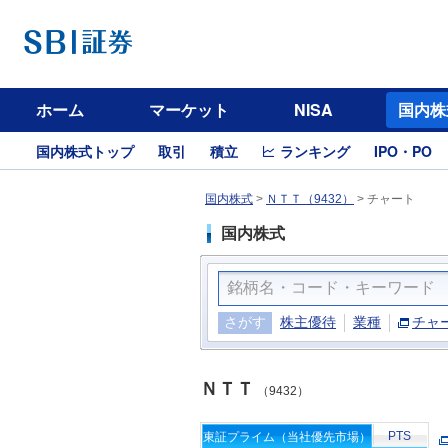
ホーム
マーケット
NISA
国内株
国内株式トップ
取引
積立
ランキング
IPO・PO
国内株式
>
ＮＴＴ（9432）
>
チャート
国内株式
さがす
株主優待
業種
チャ
ＮＴＴ
（9432）
PTS
東証プライム（当社優先市場）