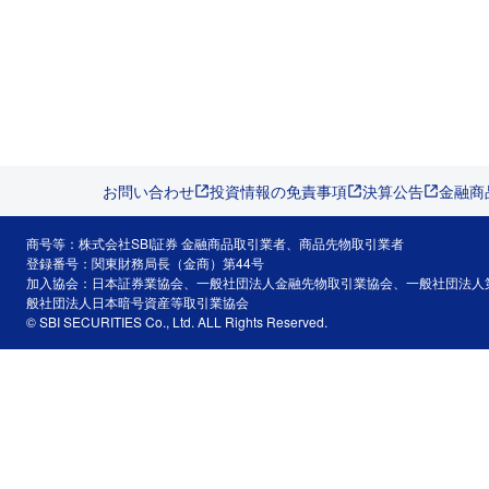
お問い合わせ
投資情報の免責事項
決算公告
金融商
商号等：株式会社SBI証券 金融商品取引業者、商品先物取引業者
登録番号：関東財務局長（金商）第44号
加入協会：日本証券業協会、一般社団法人金融先物取引業協会、一般社団法人
般社団法人日本暗号資産等取引業協会
© SBI SECURITIES Co., Ltd. ALL Rights Reserved.