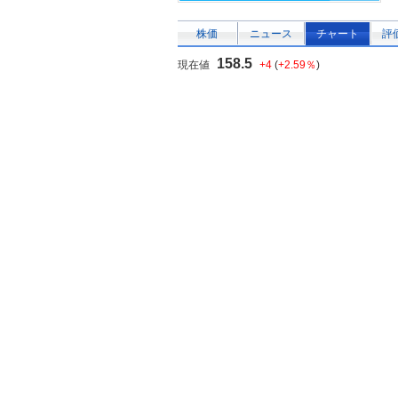
株価
ニュース
チャート
評
158.5
現在値
+4
(
+2.59％
)