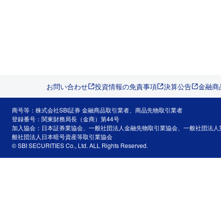
お問い合わせ
投資情報の免責事項
決算公告
金融商
商号等：株式会社SBI証券 金融商品取引業者、商品先物取引業者
登録番号：関東財務局長（金商）第44号
加入協会：日本証券業協会、一般社団法人金融先物取引業協会、一般社団法人
般社団法人日本暗号資産等取引業協会
© SBI SECURITIES Co., Ltd. ALL Rights Reserved.