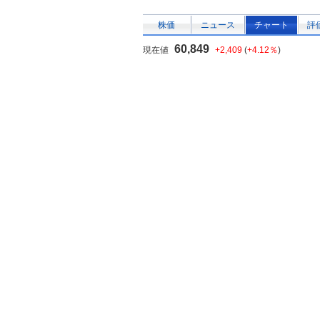
株価
ニュース
チャート
評
60,849
現在値
+2,409
(
+4.12％
)