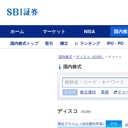
ホーム
マーケット
NISA
国内株
国内株式トップ
取引
積立
ランキング
IPO・PO
国内株式
>
ディスコ（6146）
>
チャート
国内株式
さがす
株主優待
業種
チャ
ディスコ
（6146）
東証プライム（当社優先市場）
PTS