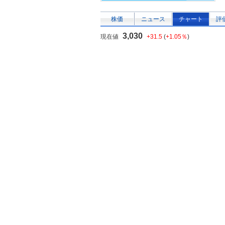
株価
ニュース
チャート
評
3,030
現在値
+31.5
(
+1.05％
)