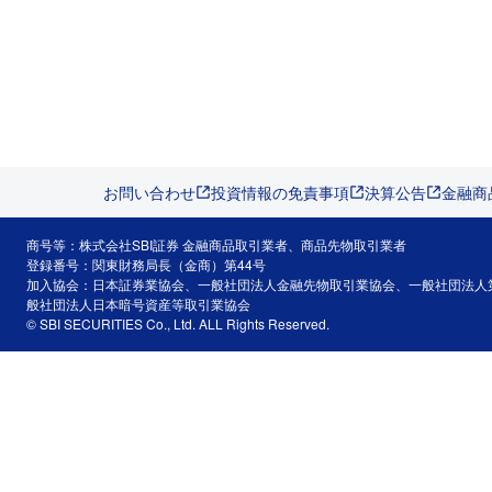
お問い合わせ
投資情報の免責事項
決算公告
金融商
商号等：株式会社SBI証券 金融商品取引業者、商品先物取引業者
登録番号：関東財務局長（金商）第44号
加入協会：日本証券業協会、一般社団法人金融先物取引業協会、一般社団法人
般社団法人日本暗号資産等取引業協会
© SBI SECURITIES Co., Ltd. ALL Rights Reserved.