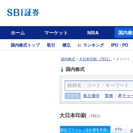
ホーム
マーケット
NISA
国内株
国内株式トップ
取引
積立
ランキング
IPO・PO
国内株式
>
大日本印刷（7912）
>
チャート
国内株式
さがす
株主優待
業種
チャ
大日本印刷
（7912）
PTS
東証プライム（当社優先市場）