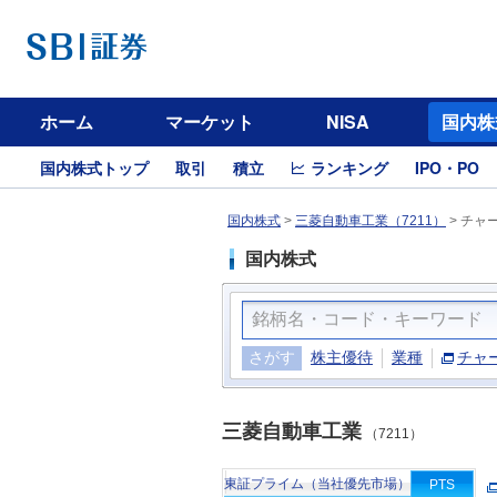
ホーム
マーケット
NISA
国内株
国内株式トップ
取引
積立
ランキング
IPO・PO
国内株式
>
三菱自動車工業（7211）
>
チャ
国内株式
さがす
株主優待
業種
チャ
三菱自動車工業
（7211）
東証プライム（当社優先市場）
PTS