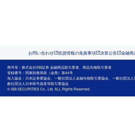
お問い合わせ
投資情報の免責事項
決算公告
金融商
商号等：株式会社SBI証券 金融商品取引業者、商品先物取引業者
登録番号：関東財務局長（金商）第44号
加入協会：日本証券業協会、一般社団法人金融先物取引業協会、一般社団法人
般社団法人日本暗号資産等取引業協会
© SBI SECURITIES Co., Ltd. ALL Rights Reserved.