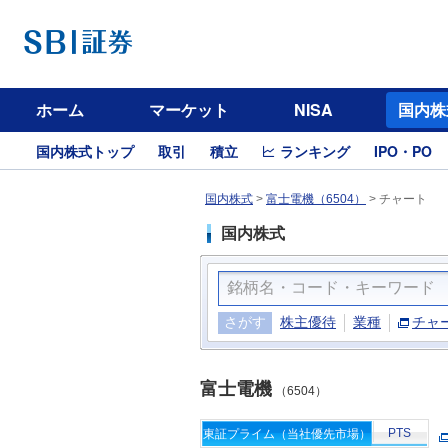
ホーム
マーケット
NISA
国内株
国内株式トップ
取引
積立
ランキング
IPO・PO
国内株式
>
富士電機（6504）
>
チャート
国内株式
さがす
株主優待
業種
チャ
富士電機
（6504）
PTS
東証プライム（当社優先市場）