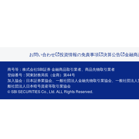
お問い合わせ
投資情報の免責事項
決算公告
金融商
商号等：株式会社SBI証券 金融商品取引業者、商品先物取引業者
登録番号：関東財務局長（金商）第44号
加入協会：日本証券業協会、一般社団法人金融先物取引業協会、一般社団法人
般社団法人日本暗号資産等取引業協会
© SBI SECURITIES Co., Ltd. ALL Rights Reserved.