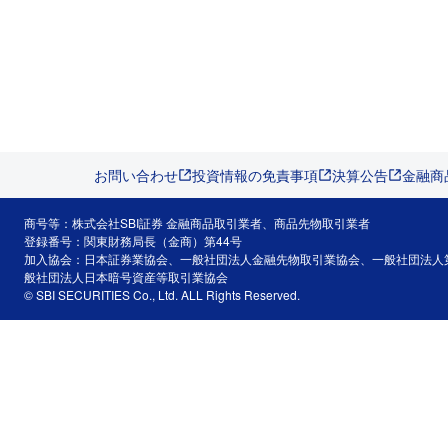
お問い合わせ
投資情報の免責事項
決算公告
金融商
商号等：株式会社SBI証券 金融商品取引業者、商品先物取引業者
登録番号：関東財務局長（金商）第44号
加入協会：日本証券業協会、一般社団法人金融先物取引業協会、一般社団法人
般社団法人日本暗号資産等取引業協会
© SBI SECURITIES Co., Ltd. ALL Rights Reserved.