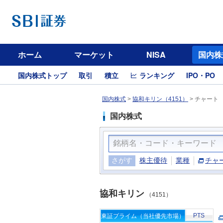
ホーム
マーケット
NISA
国内株
国内株式トップ
取引
積立
ランキング
IPO・PO
国内株式
>
協和キリン（4151）
>
チャート
国内株式
さがす
株主優待
業種
チャ
協和キリン
（4151）
PTS
東証プライム（当社優先市場）