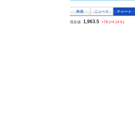
株価
ニュース
チャート
1,963.5
現在値
+78
(
+4.14％
)