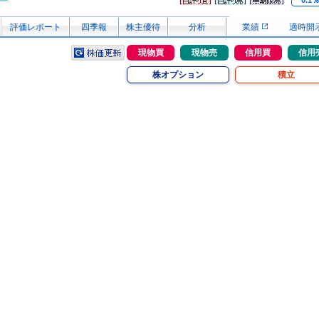
0.1
評価レポート
四季報
株主優待
分析
業績
適時開
現物買
現物売
信用買
信用
株オプション
積立