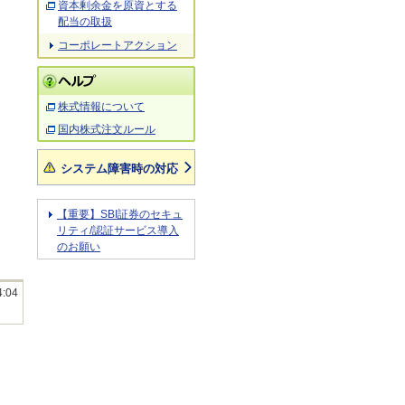
資本剰余金を原資とする
配当の取扱
コーポレートアクション
株式情報について
国内株式注文ルール
システム障害時の対応
【重要】SBI証券のセキュ
リティ/認証サービス導入
のお願い
4:04