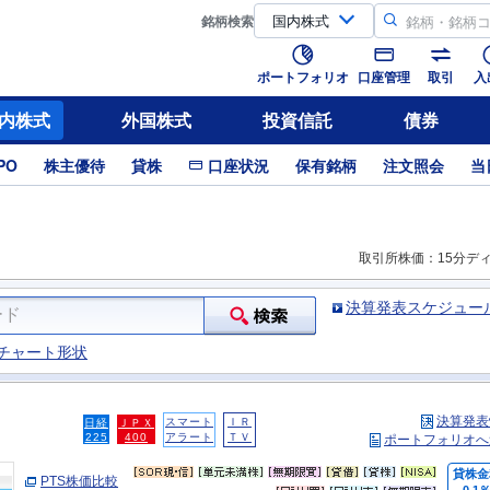
銘柄
検索
ポートフォリオ
口座管理
取引
入
内株式
外国株式
投資信託
債券
PO
株主優待
貸株
口座状況
保有銘柄
注文照会
当
取引所株価：15分デ
決算発表スケジュー
チャート形状
決算発表
スマート
ＩＲ
日経
ＪＰＸ
225
400
アラート
ＴＶ
ポートフォリオへ
貸株金
PTS株価比較