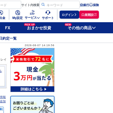
サイト
内検索
銀行
保険
ログイン
口座開設
サービス
出金
My設定
サポート
PICK UP
NEW
FX
おまかせ投資
その他の商品
日約定一覧
2026-08-07 14:19:56
ィレイ
ル
情報
追加
利