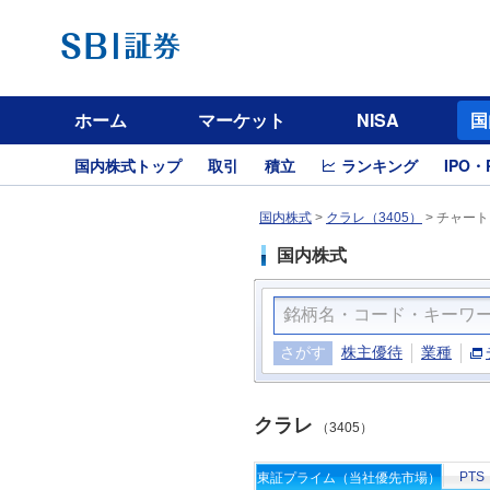
ホーム
マーケット
NISA
国
国内株式トップ
取引
積立
ランキング
IPO・
国内株式
>
クラレ（3405）
>
チャート
国内株式
さがす
株主優待
業種
クラレ
（3405）
PTS
東証プライム（当社優先市場）