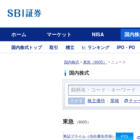
ホーム
マーケット
NISA
国内株
国内株式トップ
取引
積立
ランキング
IPO・PO
国内株式
>
東急（9005）
>
ニュース
国内株式
さがす
株主優待
業種
チャ
東急
（9005）
東証プライム（当社優先市場）
PTS