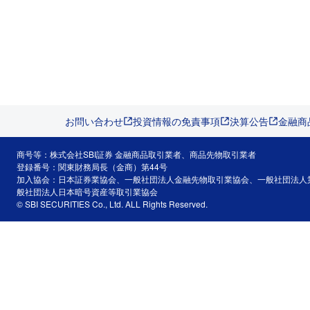
お問い合わせ
投資情報の免責事項
決算公告
金融商
商号等：株式会社SBI証券 金融商品取引業者、商品先物取引業者
登録番号：関東財務局長（金商）第44号
加入協会：日本証券業協会、一般社団法人金融先物取引業協会、一般社団法人
般社団法人日本暗号資産等取引業協会
© SBI SECURITIES Co., Ltd. ALL Rights Reserved.