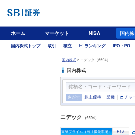
ホーム
マーケット
NISA
国内株
国内株式トップ
取引
積立
ランキング
IPO・PO
国内株式
>
ニデック（6594）
国内株式
さがす
株主優待
業種
チャ
ニデック
（6594）
PTS
東証プライム（当社優先市場）