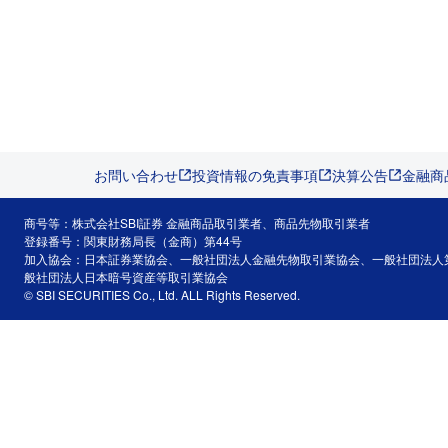
お問い合わせ
投資情報の免責事項
決算公告
金融商
商号等：株式会社SBI証券 金融商品取引業者、商品先物取引業者
登録番号：関東財務局長（金商）第44号
加入協会：日本証券業協会、一般社団法人金融先物取引業協会、一般社団法人
般社団法人日本暗号資産等取引業協会
© SBI SECURITIES Co., Ltd. ALL Rights Reserved.