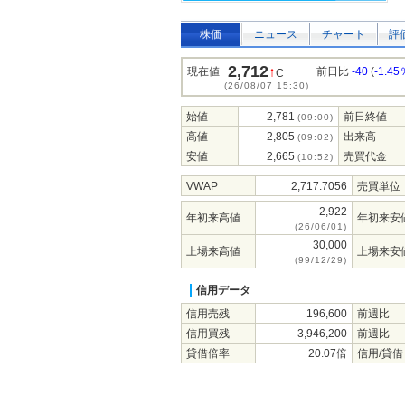
株価
ニュース
チャート
評
2,712
↑
現在値
前日比
-40
(
-1.45
C
(26/08/07 15:30)
始値
2,781
前日終値
(09:00)
高値
2,805
出来高
(09:02)
安値
2,665
売買代金
(10:52)
VWAP
2,717.7056
売買単位
2,922
年初来高値
年初来安
(26/06/01)
30,000
上場来高値
上場来安
(99/12/29)
信用データ
信用売残
196,600
前週比
信用買残
3,946,200
前週比
貸借倍率
20.07倍
信用/貸借