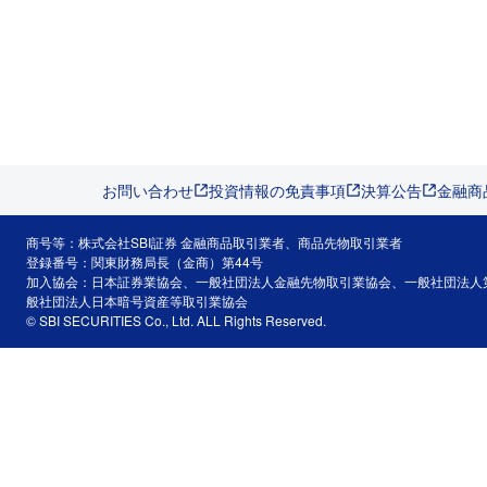
お問い合わせ
投資情報の免責事項
決算公告
金融商
商号等：株式会社SBI証券 金融商品取引業者、商品先物取引業者
登録番号：関東財務局長（金商）第44号
加入協会：日本証券業協会、一般社団法人金融先物取引業協会、一般社団法人
般社団法人日本暗号資産等取引業協会
© SBI SECURITIES Co., Ltd. ALL Rights Reserved.