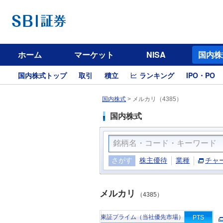
ホーム
マーケット
NISA
国内株
国内株式トップ
取引
積立
ランキング
IPO・PO
国内株式
>
メルカリ（4385）
国内株式
さがす
株主優待
業種
チャ
メルカリ
（4385）
東証プライム（当社優先市場）
PTS