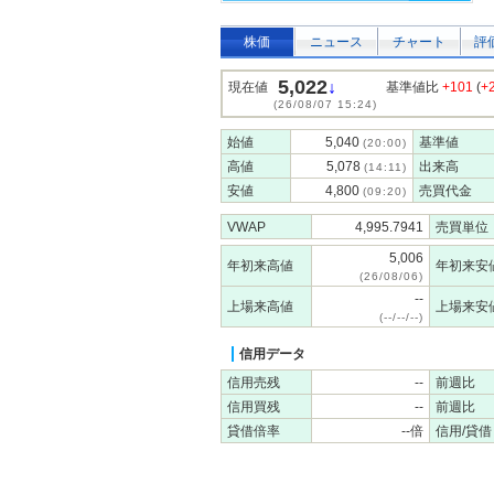
株価
ニュース
チャート
評
5,022
↓
現在値
基準値比
+101
(
+
(26/08/07 15:24)
始値
5,040
基準値
(20:00)
高値
5,078
出来高
(14:11)
安値
4,800
売買代金
(09:20)
VWAP
4,995.7941
売買単位
5,006
年初来高値
年初来安
(26/08/06)
--
上場来高値
上場来安
(--/--/--)
信用データ
信用売残
--
前週比
信用買残
--
前週比
貸借倍率
--倍
信用/貸借