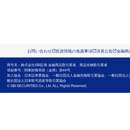
お問い合わせ
投資情報の免責事項
決算公告
金融商
商号等：株式会社SBI証券 金融商品取引業者、商品先物取引業者
登録番号：関東財務局長（金商）第44号
加入協会：日本証券業協会、一般社団法人金融先物取引業協会、一般社団法人
般社団法人日本暗号資産等取引業協会
© SBI SECURITIES Co., Ltd. ALL Rights Reserved.