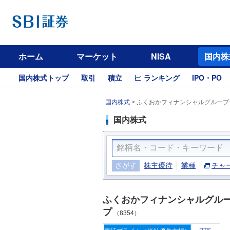
ホーム
マーケット
NISA
国内株
国内株式トップ
取引
積立
ランキング
IPO・PO
国内株式
>
ふくおかフィナンシャルグループ（
国内株式
さがす
株主優待
業種
チャ
ふくおかフィナンシャルグル
プ
（8354）