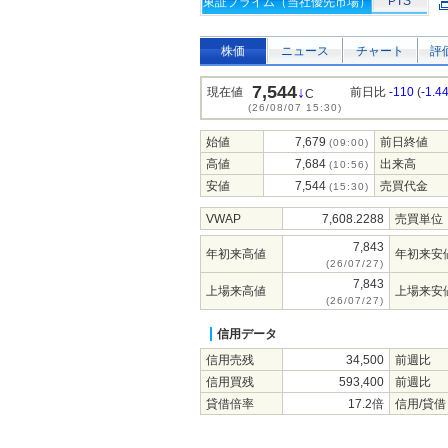
PTS
東証プライム（当社優先市場）
株価
ニュース
チャート
評
7,544
↓
現在値
前日比
-110
(
-1.4
C
(26/08/07 15:30)
始値
7,679
前日終値
(09:00)
高値
7,684
出来高
(10:56)
安値
7,544
売買代金
(15:30)
VWAP
7,608.2288
売買単位
7,843
年初来高値
年初来安
(26/07/27)
7,843
上場来高値
上場来安
(26/07/27)
信用データ
信用売残
34,500
前週比
信用買残
593,400
前週比
貸借倍率
17.2倍
信用/貸借