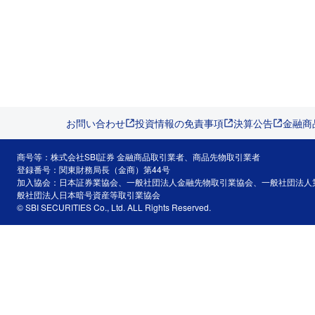
お問い合わせ
投資情報の免責事項
決算公告
金融商
商号等：株式会社SBI証券 金融商品取引業者、商品先物取引業者
登録番号：関東財務局長（金商）第44号
加入協会：日本証券業協会、一般社団法人金融先物取引業協会、一般社団法人
般社団法人日本暗号資産等取引業協会
© SBI SECURITIES Co., Ltd. ALL Rights Reserved.