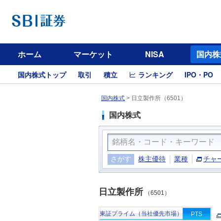
ホーム
マーケット
NISA
国内株
国内株式トップ
取引
積立
ランキング
IPO・PO
国内株式
>
日立製作所（6501）
国内株式
さがす
株主優待
業種
チャ
日立製作所
（6501）
東証プライム（当社優先市場）
PTS