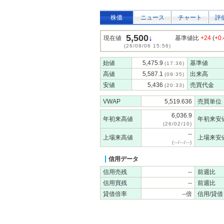
株価
ニュース
チャート
評
5,500
↓
現在値
基準値比
+24
(
+0
(26/08/06 15:56)
始値
5,475.9
基準値
(17:36)
高値
5,587.1
出来高
(09:35)
安値
5,436
売買代金
(20:33)
VWAP
5,519.636
売買単位
6,036.9
年初来高値
年初来安
(26/02/10)
--
上場来高値
上場来安
(--/--/--)
信用データ
信用売残
--
前週比
信用買残
--
前週比
貸借倍率
--倍
信用/貸借