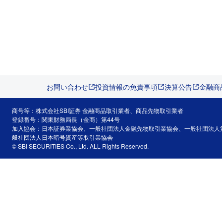
お問い合わせ
投資情報の免責事項
決算公告
金融商
商号等：株式会社SBI証券 金融商品取引業者、商品先物取引業者
登録番号：関東財務局長（金商）第44号
加入協会：日本証券業協会、一般社団法人金融先物取引業協会、一般社団法人
般社団法人日本暗号資産等取引業協会
© SBI SECURITIES Co., Ltd. ALL Rights Reserved.