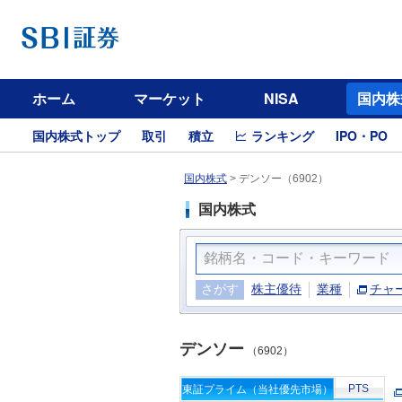
ホーム
マーケット
NISA
国内株
国内株式トップ
取引
積立
ランキング
IPO・PO
国内株式
>
デンソー（6902）
国内株式
さがす
株主優待
業種
チャ
デンソー
（6902）
PTS
東証プライム（当社優先市場）