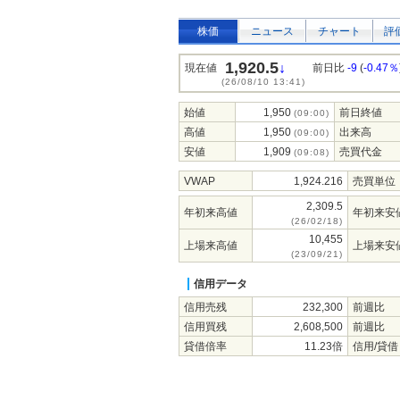
株価
ニュース
チャート
評
1,920.5
↓
現在値
前日比
-9
(
-0.47％
(26/08/10 13:41)
始値
1,950
前日終値
(09:00)
高値
1,950
出来高
(09:00)
安値
1,909
売買代金
(09:08)
VWAP
1,924.216
売買単位
2,309.5
年初来高値
年初来安
(26/02/18)
10,455
上場来高値
上場来安
(23/09/21)
信用データ
信用売残
232,300
前週比
信用買残
2,608,500
前週比
貸借倍率
11.23倍
信用/貸借