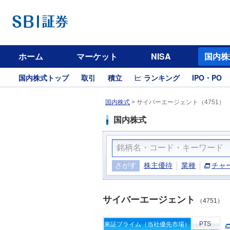
ホーム
マーケット
NISA
国内株
国内株式トップ
取引
積立
ランキング
IPO・PO
国内株式
>
サイバーエージェント（4751）
国内株式
さがす
株主優待
業種
チャ
サイバーエージェント
（4751）
PTS
東証プライム（当社優先市場）