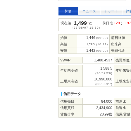
株価
ニュース
チャート
評
1,499
↑
現在値
前日比
+29
(
+1.9
C
(26/08/07 15:30)
始値
1,446
前日終値
(09:00)
高値
1,509
出来高
(10:21)
安値
1,442
売買代金
(09:00)
VWAP
1,488.4537
売買単位
1,588.5
年初来高値
年初来安
(26/07/29)
16,990,000
上場来高値
上場来安
(00/03/27)
信用データ
信用売残
84,000
前週比
信用買残
2,434,900
前週比
貸借倍率
28.99倍
信用/貸借