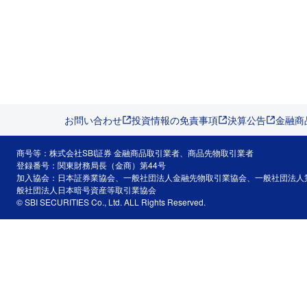
お問い合わせ
投資情報の免責事項
決算公告
金融商
商号等：株式会社SBI証券 金融商品取引業者、商品先物取引業者
登録番号：関東財務局長（金商）第44号
加入協会：日本証券業協会、一般社団法人金融先物取引業協会、一般社団法人
般社団法人日本暗号資産等取引業協会
© SBI SECURITIES Co., Ltd. ALL Rights Reserved.