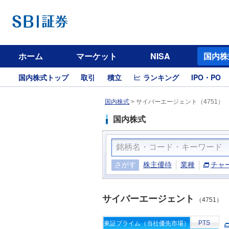
ホーム
マーケット
NISA
国内株
国内株式トップ
取引
積立
ランキング
IPO・PO
国内株式
>
サイバーエージェント（4751）
国内株式
さがす
株主優待
業種
チャ
サイバーエージェント
（4751）
PTS
東証プライム（当社優先市場）