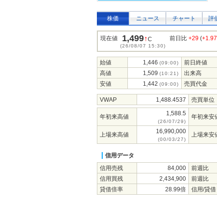
株価
ニュース
チャート
評
1,499
↑
現在値
前日比
+29
(
+1.9
C
(26/08/07 15:30)
始値
1,446
前日終値
(09:00)
高値
1,509
出来高
(10:21)
安値
1,442
売買代金
(09:00)
VWAP
1,488.4537
売買単位
1,588.5
年初来高値
年初来安
(26/07/29)
16,990,000
上場来高値
上場来安
(00/03/27)
信用データ
信用売残
84,000
前週比
信用買残
2,434,900
前週比
貸借倍率
28.99倍
信用/貸借