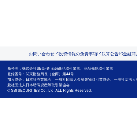
お問い合わせ
投資情報の免責事項
決算公告
金融商
商号等：株式会社SBI証券 金融商品取引業者、商品先物取引業者
登録番号：関東財務局長（金商）第44号
加入協会：日本証券業協会、一般社団法人金融先物取引業協会、一般社団法人
般社団法人日本暗号資産等取引業協会
© SBI SECURITIES Co., Ltd. ALL Rights Reserved.