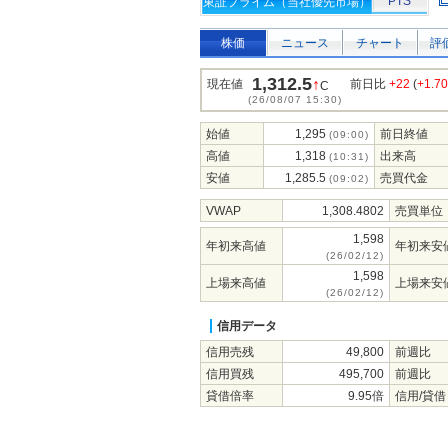
PTS
東証プライム（当社優先市場）
株価
ニュース
チャート
評
1,312.5
↑
現在値
前日比
+22
(
+1.7
C
(26/08/07 15:30)
始値
1,295
前日終値
(09:00)
高値
1,318
出来高
(10:31)
安値
1,285.5
売買代金
(09:02)
VWAP
1,308.4802
売買単位
1,598
年初来高値
年初来安
(26/02/12)
1,598
上場来高値
上場来安
(26/02/12)
信用データ
信用売残
49,800
前週比
信用買残
495,700
前週比
貸借倍率
9.95倍
信用/貸借