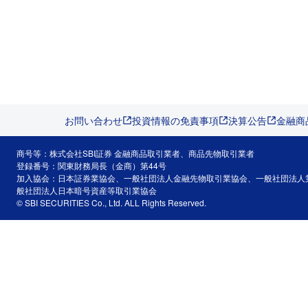
お問い合わせ
投資情報の免責事項
決算公告
金融商
商号等：株式会社SBI証券 金融商品取引業者、商品先物取引業者
登録番号：関東財務局長（金商）第44号
加入協会：日本証券業協会、一般社団法人金融先物取引業協会、一般社団法人
般社団法人日本暗号資産等取引業協会
© SBI SECURITIES Co., Ltd. ALL Rights Reserved.