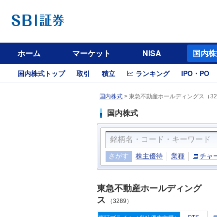
ホーム
マーケット
NISA
国内株
国内株式トップ
取引
積立
ランキング
IPO・PO
国内株式
>
東急不動産ホールディングス（32
国内株式
さがす
株主優待
業種
チャ
東急不動産ホールディング
ス
（3289）