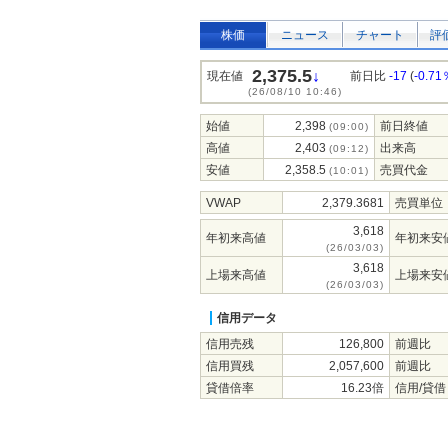
株価
ニュース
チャート
評
2,375.5
↓
現在値
前日比
-17
(
-0.71
(26/08/10 10:46)
始値
2,398
前日終値
(09:00)
高値
2,403
出来高
(09:12)
安値
2,358.5
売買代金
(10:01)
VWAP
2,379.3681
売買単位
3,618
年初来高値
年初来安
(26/03/03)
3,618
上場来高値
上場来安
(26/03/03)
信用データ
信用売残
126,800
前週比
信用買残
2,057,600
前週比
貸借倍率
16.23倍
信用/貸借