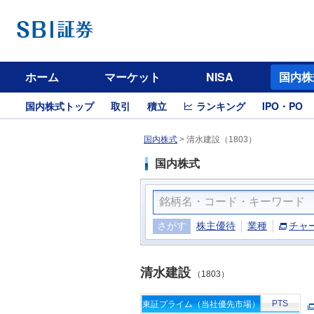
ホーム
マーケット
NISA
国内株
国内株式トップ
取引
積立
ランキング
IPO・PO
国内株式
>
清水建設（1803）
国内株式
さがす
株主優待
業種
チャ
清水建設
（1803）
PTS
東証プライム（当社優先市場）