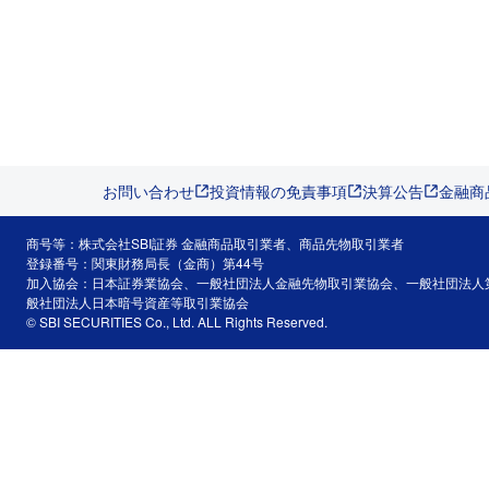
お問い合わせ
投資情報の免責事項
決算公告
金融商
商号等：株式会社SBI証券 金融商品取引業者、商品先物取引業者
登録番号：関東財務局長（金商）第44号
加入協会：日本証券業協会、一般社団法人金融先物取引業協会、一般社団法人
般社団法人日本暗号資産等取引業協会
© SBI SECURITIES Co., Ltd. ALL Rights Reserved.