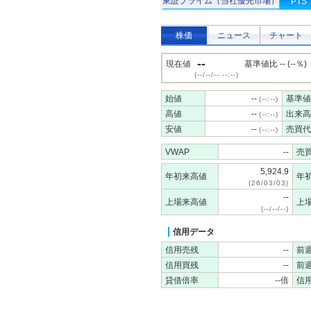
東証プライム（当社優先市場）
PTS
株価
ニュース
チャート
--
現在値
基準値比 -- (--％)
(--/--/-- --:--)
始値
--
基準値
(--:--)
高値
--
出来高
(--:--)
安値
--
売買代
(--:--)
VWAP
--
売
5,924.9
年初来高値
年
(26/03/03)
--
上場来高値
上
(--/--/--)
信用データ
信用売残
--
前
信用買残
--
前
貸借倍率
--倍
信用