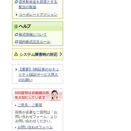
資本剰余金を原資とする
配当の取扱
コーポレートアクション
株式情報について
国内株式注文ルール
システム障害時の対応
【重要】SBI証券のセキュ
リティ/認証サービス導入
のお願い
ご意見・ご要望
回答が必要なご質問は「お
問い合わせフォーム」より
お問い合わせください。
お問い合わせフォーム