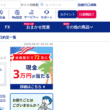
サイト
内検索
銀行
保険
ログイン
口座開設
サービス
出金
My設定
サポート
PICK UP
NEW
FX
おまかせ投資
その他の商品
日約定一覧
2026-08-07 04:51:48
ィレイ
ル
情報
追加
利