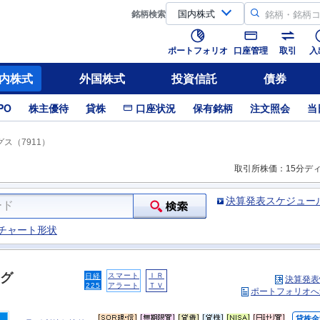
銘柄
検索
ポートフォリオ
口座管理
取引
入
内株式
外国株式
投資信託
債券
PO
株主優待
貸株
口座状況
保有銘柄
注文照会
当
ス（7911）
取引所株価：15分デ
決算発表スケジュー
チャート形状
グ
スマート
ＩＲ
日経
決算発表
225
アラート
ＴＶ
ポートフォリオへ
貸株金