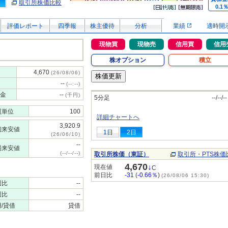
取引所株価比較
0.1
評価レポート
四季報
株主優待
分析
業績
適時開
現物買
現物売
信用買
信用
株オプション
積立
4,670
(26/08/06)
--
(--:--)
金
--
(千円)
5分足
--/--/--
買単位
100
詳細チャートへ
3,920.9
初来安値
1日
2日
(26/06/10)
--
場来安値
(--/--/--)
取引所株価（東証）
取引所・PTS株価
4,670
↓
現在値
C
前日比
-31
(
-0.66％
)
(26/08/06 15:30)
週比
--
週比
--
/貸借
貸借