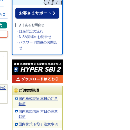
％
お客さまサポート
示
売
よくあるお問合せ
・口座開設の流れ
・NISA関連のお問合せ
・パスワード関連のお問合
せ
 --:--
比較
国内株式現物 本日の注意
銘柄
国内株式信用 本日の注意
銘柄
国内株式 お取引注意事項