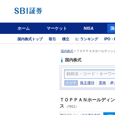
ホーム
マーケット
NISA
国
国内株式トップ
取引
積立
ランキング
IPO・
国内株式
>
ＴＯＰＰＡＮホールディング
国内株式
さがす
株主優待
業種
ＴＯＰＰＡＮホールディン
ス
（7911）