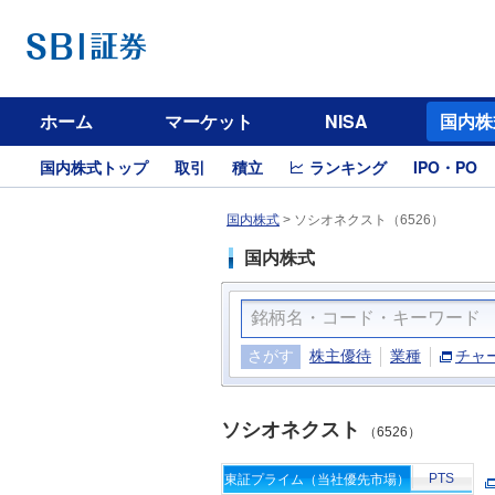
ホーム
マーケット
NISA
国内株
国内株式トップ
取引
積立
ランキング
IPO・PO
国内株式
>
ソシオネクスト（6526）
国内株式
さがす
株主優待
業種
チャ
ソシオネクスト
（6526）
PTS
東証プライム（当社優先市場）