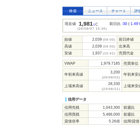
株価
ニュース
チャート
評
1,981
↓
現在値
前日比
-30
(
-1.49
C
(26/08/07 15:30)
始値
2,039
前日終値
(09:00)
高値
2,039
出来高
(09:00)
安値
1,937
売買代金
(10:42)
VWAP
1,979.7185
売買単位
3,200
年初来高値
年初来安
(26/06/03)
28,330
上場来高値
上場来安
(23/06/21)
信用データ
信用売残
1,043,300
前週比
信用買残
5,486,000
前週比
貸借倍率
5.26倍
信用/貸借