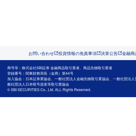
お問い合わせ
投資情報の免責事項
決算公告
金融商
商号等：株式会社SBI証券 金融商品取引業者、商品先物取引業者
登録番号：関東財務局長（金商）第44号
加入協会：日本証券業協会、一般社団法人金融先物取引業協会、一般社団法人
般社団法人日本暗号資産等取引業協会
© SBI SECURITIES Co., Ltd. ALL Rights Reserved.