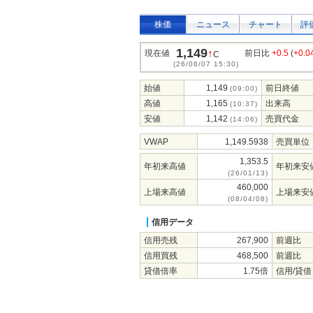
株価
ニュース
チャート
評
1,149
↑
現在値
前日比
+0.5
(
+0.
C
(26/08/07 15:30)
始値
1,149
前日終値
(09:00)
高値
1,165
出来高
(10:37)
安値
1,142
売買代金
(14:06)
VWAP
1,149.5938
売買単位
1,353.5
年初来高値
年初来安
(26/01/13)
460,000
上場来高値
上場来安
(08/04/08)
信用データ
信用売残
267,900
前週比
信用買残
468,500
前週比
貸借倍率
1.75倍
信用/貸借