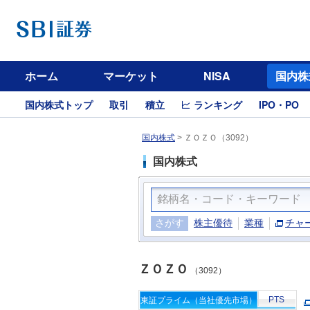
ホーム
マーケット
NISA
国内株
国内株式トップ
取引
積立
ランキング
IPO・PO
国内株式
>
ＺＯＺＯ（3092）
国内株式
さがす
株主優待
業種
チャ
ＺＯＺＯ
（3092）
PTS
東証プライム（当社優先市場）