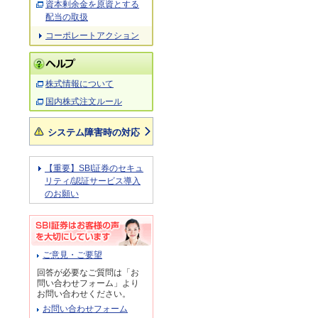
資本剰余金を原資とする
配当の取扱
コーポレートアクション
株式情報について
国内株式注文ルール
システム障害時の対応
【重要】SBI証券のセキュ
リティ/認証サービス導入
のお願い
ご意見・ご要望
回答が必要なご質問は「お
問い合わせフォーム」より
お問い合わせください。
お問い合わせフォーム