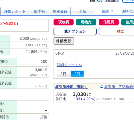
0.1
評価レポート
四季報
株主優待
分析
業績
適時開
現物買
現物売
信用買
信用
5
(
+0.83％
)
株オプション
積立
3,030
(26/08/07)
3,900
(23:57)
金
11,896
(千円)
5分足
26/08/07 2
買単位
100
詳細チャートへ
3,001.9
初来安値
1日
2日
(26/08/07)
--
場来安値
(--/--/--)
取引所株価（東証）
取引所・PTS株価
3,030
↓
現在値
C
前日比
-133
(
-4.20％
)
(26/08/07 15:30)
週比
--
週比
--
/貸借
貸借