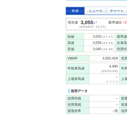
株価
ニュース
チャート
3,055
↓
現在値
基準値比
+2
*
(26/08/07 23:57)
始値
3,050
基準値
(17:17)
高値
3,059
出来高
(23:45)
安値
3,040
売買代
(18:49)
VWAP
3,050.459
売
4,490
年初来高値
年
(26/02/09)
--
上場来高値
上
(--/--/--)
信用データ
信用売残
--
前
信用買残
--
前
貸借倍率
--倍
信用