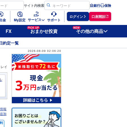
サイト
内検索
銀行
保険
ログイン
口座開設
サービス
出金
My設定
サポート
PICK UP
NEW
FX
おまかせ投資
その他の商品
日約定一覧
2026-08-09 02:06:20
ィレイ
ル
情報
追加
利