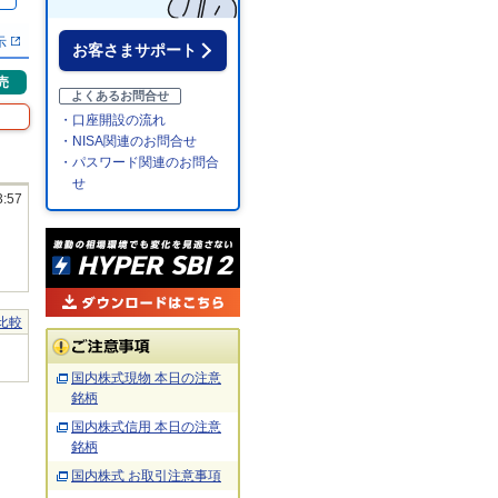
％
示
お客さまサポート
売
よくあるお問合せ
・口座開設の流れ
・NISA関連のお問合せ
・パスワード関連のお問合
せ
3:57
比較
国内株式現物 本日の注意
銘柄
国内株式信用 本日の注意
銘柄
国内株式 お取引注意事項