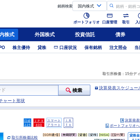
銘柄
検索
ポートフォリオ
口座管理
取引
入
内株式
外国株式
投資信託
債券
PO
株主優待
貸株
口座状況
保有銘柄
注文照会
当
取引所株価：15分デ
決算発表スケジュー
チャート形状
決算発表
スマート
ＩＲ
日経
ＪＰＸ
225
400
アラート
ＴＶ
ポートフォリオへ
貸株金
取引所株価比較