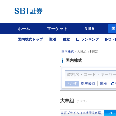
ホーム
マーケット
NISA
国
国内株式トップ
取引
積立
ランキング
IPO・
国内株式
>
大林組（1802）
国内株式
さがす
株主優待
業種
大林組
（1802）
東証プライム（当社優先市場）
PTS