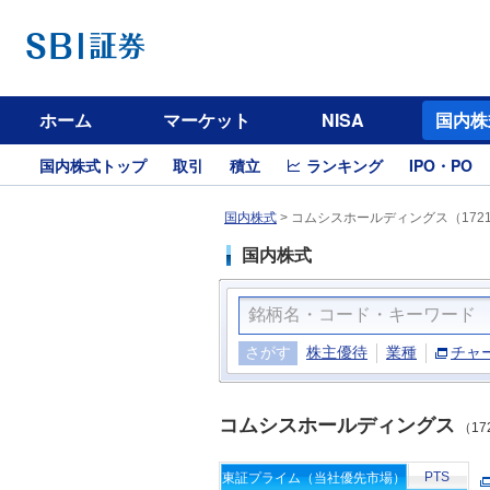
ホーム
マーケット
NISA
国内株
国内株式トップ
取引
積立
ランキング
IPO・PO
国内株式
>
コムシスホールディングス（172
国内株式
さがす
株主優待
業種
チャ
コムシスホールディングス
（17
PTS
東証プライム（当社優先市場）