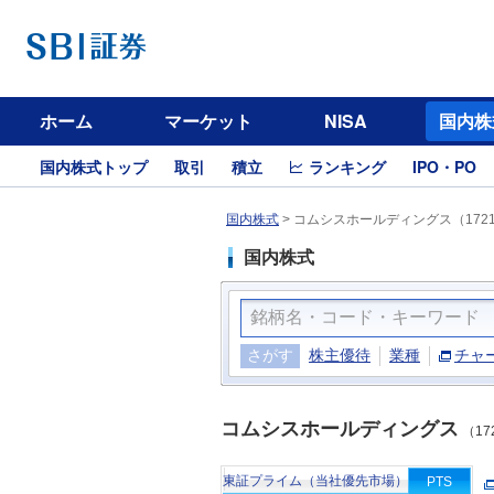
ホーム
マーケット
NISA
国内株
国内株式トップ
取引
積立
ランキング
IPO・PO
国内株式
>
コムシスホールディングス（172
国内株式
さがす
株主優待
業種
チャ
コムシスホールディングス
（17
東証プライム（当社優先市場）
PTS