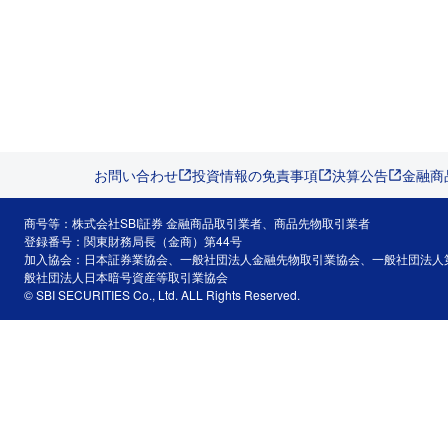
お問い合わせ
投資情報の免責事項
決算公告
金融商
商号等：株式会社SBI証券 金融商品取引業者、商品先物取引業者
登録番号：関東財務局長（金商）第44号
加入協会：日本証券業協会、一般社団法人金融先物取引業協会、一般社団法人
般社団法人日本暗号資産等取引業協会
© SBI SECURITIES Co., Ltd. ALL Rights Reserved.