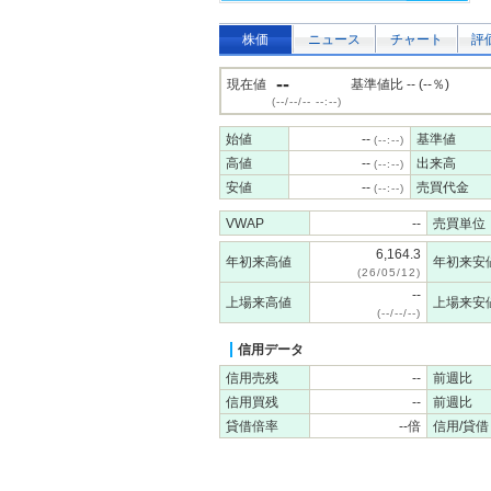
株価
ニュース
チャート
評
--
現在値
基準値比 -- (--％)
(--/--/-- --:--)
始値
--
基準値
(--:--)
高値
--
出来高
(--:--)
安値
--
売買代金
(--:--)
VWAP
--
売買単位
6,164.3
年初来高値
年初来安
(26/05/12)
--
上場来高値
上場来安
(--/--/--)
信用データ
信用売残
--
前週比
信用買残
--
前週比
貸借倍率
--倍
信用/貸借