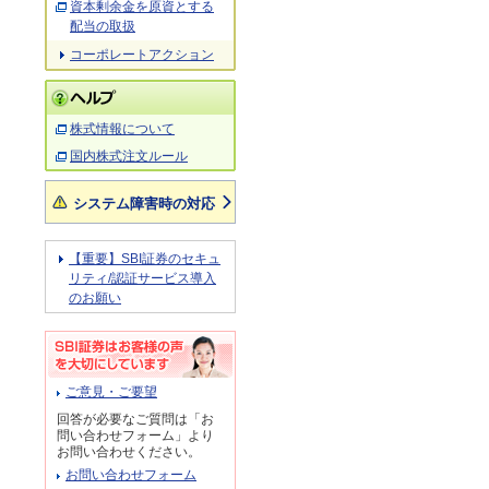
資本剰余金を原資とする
配当の取扱
コーポレートアクション
株式情報について
国内株式注文ルール
システム障害時の対応
【重要】SBI証券のセキュ
リティ/認証サービス導入
のお願い
ご意見・ご要望
回答が必要なご質問は「お
問い合わせフォーム」より
お問い合わせください。
お問い合わせフォーム