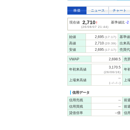
株価
ニュース
チャート
2,710
↑
現在値
基準値比
-2
(26/08/07 21:44)
始値
2,695
基準値
(17:17)
高値
2,710
出来高
(20:39)
安値
2,695
売買代
(17:17)
VWAP
2,698.5
売
3,170.5
年初来高値
年
(26/06/16)
--
上場来高値
上
(--/--/--)
信用データ
信用売残
--
前
信用買残
--
前
貸借倍率
--倍
信用