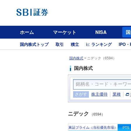
ホーム
マーケット
NISA
国
国内株式トップ
取引
積立
ランキング
IPO・
国内株式
>
ニデック（6594）
国内株式
さがす
株主優待
業種
ニデック
（6594）
東証プライム（当社優先市場）
PTS