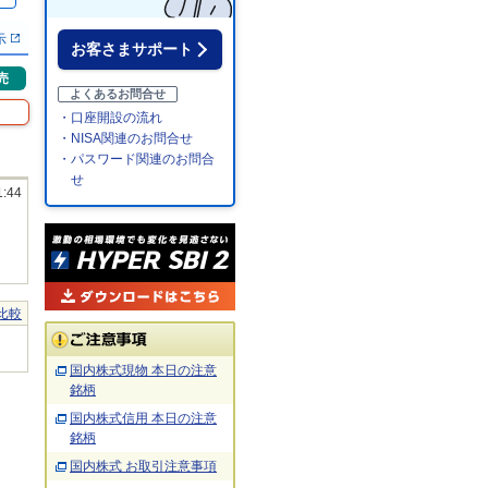
示
お客さまサポート
売
よくあるお問合せ
・口座開設の流れ
・NISA関連のお問合せ
・パスワード関連のお問合
せ
1:44
比較
国内株式現物 本日の注意
銘柄
国内株式信用 本日の注意
銘柄
国内株式 お取引注意事項