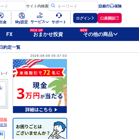
サイト
内検索
銀行
保険
ログイン
口座開設
サービス
出金
My設定
サポート
PICK UP
NEW
FX
おまかせ投資
その他の商品
日約定一覧
2026-08-08 05:47:03
ィレイ
ル
情報
追加
利
％