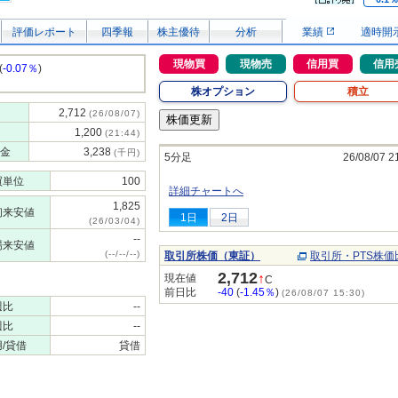
評価レポート
四季報
株主優待
分析
業績
適時開
現物買
現物売
信用買
信用
(
-0.07％
)
株オプション
積立
2,712
(26/08/07)
1,200
(21:44)
金
3,238
(千円)
5分足
26/08/07 2
買単位
100
詳細チャートへ
1,825
初来安値
1日
2日
(26/03/04)
--
場来安値
(--/--/--)
取引所株価（東証）
取引所・PTS株価
2,712
↑
現在値
C
前日比
-40
(
-1.45％
)
(26/08/07 15:30)
週比
--
週比
--
/貸借
貸借