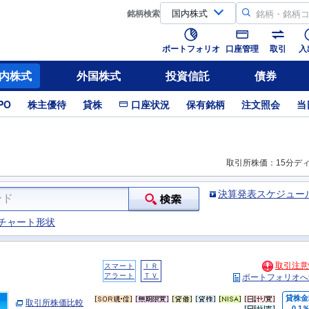
銘柄
検索
ポートフォリオ
口座管理
取引
入
内株式
外国株式
投資信託
債券
PO
株主優待
貸株
口座状況
保有銘柄
注文照会
当
取引所株価：15分デ
決算発表スケジュー
チャート形状
取引注意
スマート
ＩＲ
アラート
ＴＶ
ポートフォリオへ
貸株金
取引所株価比較
0.1