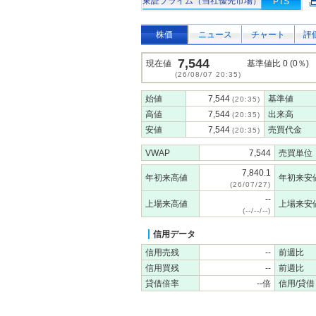
東証プライム（当社優先市場）
PTS
株価
ニュース
チャート
評
7,544
現在値
基準値比 0 (0％)
(26/08/07 20:35)
始値
7,544
基準値
(20:35)
高値
7,544
出来高
(20:35)
安値
7,544
売買代金
(20:35)
VWAP
7,544
売買単位
7,840.1
年初来高値
年初来安
(26/07/27)
--
上場来高値
上場来安
(--/--/--)
信用データ
信用売残
--
前週比
信用買残
--
前週比
貸借倍率
--倍
信用/貸借