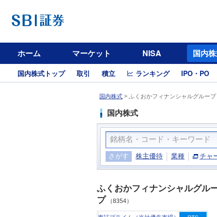
ホーム
マーケット
NISA
国内株
国内株式トップ
取引
積立
ランキング
IPO・PO
国内株式
>
ふくおかフィナンシャルグループ（
国内株式
さがす
株主優待
業種
チャ
ふくおかフィナンシャルグル
プ
（8354）