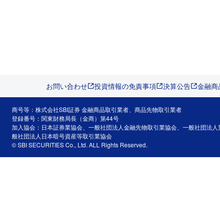
お問い合わせ
投資情報の免責事項
決算公告
金融商
商号等：株式会社SBI証券 金融商品取引業者、商品先物取引業者
登録番号：関東財務局長（金商）第44号
加入協会：日本証券業協会、一般社団法人金融先物取引業協会、一般社団法人
般社団法人日本暗号資産等取引業協会
© SBI SECURITIES Co., Ltd. ALL Rights Reserved.