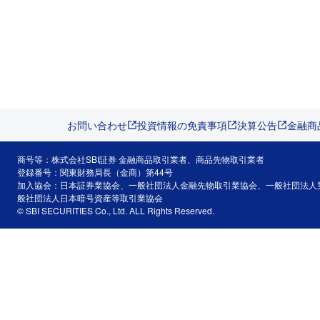
お問い合わせ
投資情報の免責事項
決算公告
金融商
商号等：株式会社SBI証券 金融商品取引業者、商品先物取引業者
登録番号：関東財務局長（金商）第44号
加入協会：日本証券業協会、一般社団法人金融先物取引業協会、一般社団法人
般社団法人日本暗号資産等取引業協会
© SBI SECURITIES Co., Ltd. ALL Rights Reserved.