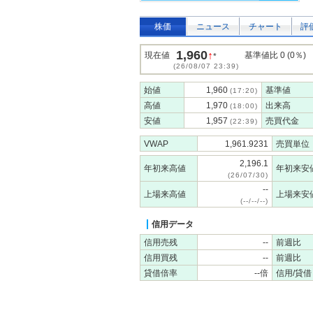
株価
ニュース
チャート
評
1,960
↑
現在値
基準値比 0 (0％)
*
(26/08/07 23:39)
始値
1,960
基準値
(17:20)
高値
1,970
出来高
(18:00)
安値
1,957
売買代金
(22:39)
VWAP
1,961.9231
売買単位
2,196.1
年初来高値
年初来安
(26/07/30)
--
上場来高値
上場来安
(--/--/--)
信用データ
信用売残
--
前週比
信用買残
--
前週比
貸借倍率
--倍
信用/貸借