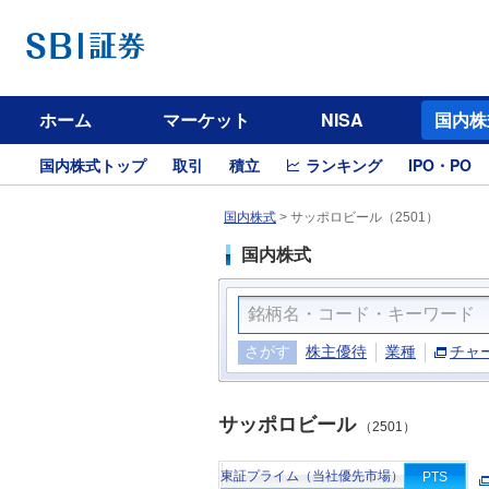
ホーム
マーケット
NISA
国内株
国内株式トップ
取引
積立
ランキング
IPO・PO
国内株式
>
サッポロビール（2501）
国内株式
さがす
株主優待
業種
チャ
サッポロビール
（2501）
東証プライム（当社優先市場）
PTS