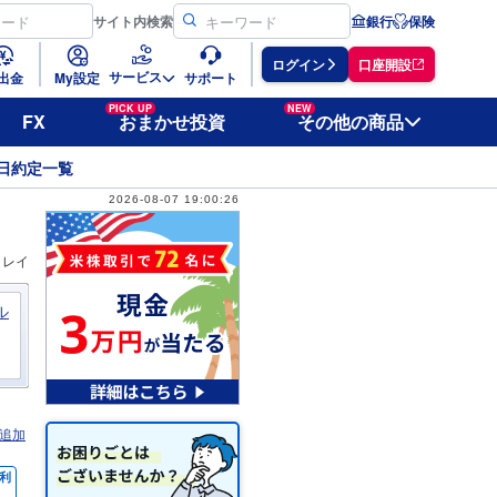
サイト
内検索
銀行
保険
ログイン
口座開設
サービス
出金
My設定
サポート
PICK UP
NEW
FX
おまかせ投資
その他の商品
日約定一覧
2026-08-07 19:00:26
ィレイ
ル
追加
利
％