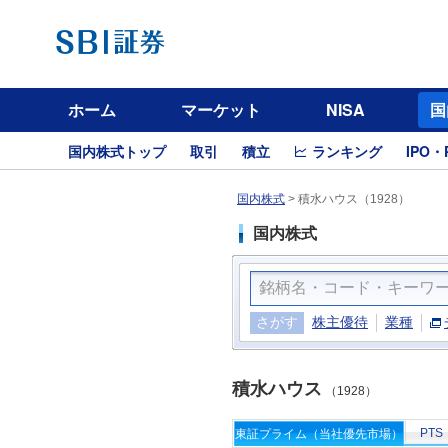
ホーム
マーケット
NISA
国
国内株式トップ
取引
積立
ランキング
IPO・
国内株式
>
積水ハウス（1928）
国内株式
さがす
株主優待
業種
積水ハウス
（1928）
PTS
東証プライム（当社優先市場）