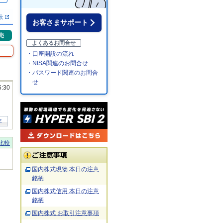
示
お客さまサポート
売
よくあるお問合せ
・口座開設の流れ
・NISA関連のお問合せ
・パスワード関連のお問合
せ
5:30
年
比較
国内株式現物 本日の注意
銘柄
国内株式信用 本日の注意
銘柄
国内株式 お取引注意事項