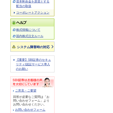
資本剰余金を原資とする
配当の取扱
コーポレートアクション
株式情報について
国内株式注文ルール
システム障害時の対応
【重要】SBI証券のセキュ
リティ/認証サービス導入
のお願い
ご意見・ご要望
回答が必要なご質問は「お
問い合わせフォーム」より
お問い合わせください。
お問い合わせフォーム