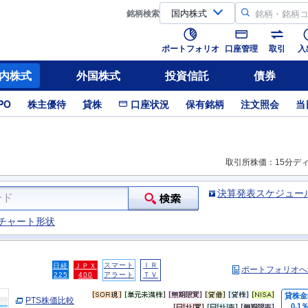
銘柄
検索
ポートフォリオ
口座管理
取引
入
内株式
外国株式
投資信託
債券
PO
株主優待
貸株
口座状況
保有銘柄
注文照会
当
取引所株価：15分デ
決算発表スケジュー
チャート形状
スマート
ＩＲ
日経
ＪＰＸ
ポートフォリオへ
225
400
アラート
ＴＶ
貸株金
PTS株価比較
0.1