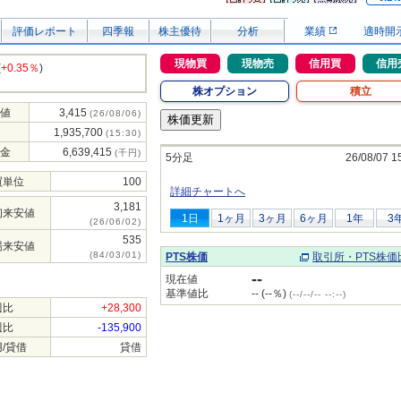
評価レポート
四季報
株主優待
分析
業績
適時開
現物買
現物売
信用買
信用
(
+0.35％
)
株オプション
積立
値
3,415
(26/08/06)
1,935,700
(15:30)
金
6,639,415
(千円)
5分足
26/08/07 1
買単位
100
詳細チャートへ
3,181
初来安値
1日
1ヶ月
3ヶ月
6ヶ月
1年
3
(26/06/02)
535
場来安値
(84/03/01)
PTS株価
取引所・PTS株価
--
現在値
基準値比
-- (--％)
(--/--/-- --:--)
週比
+28,300
週比
-135,900
/貸借
貸借