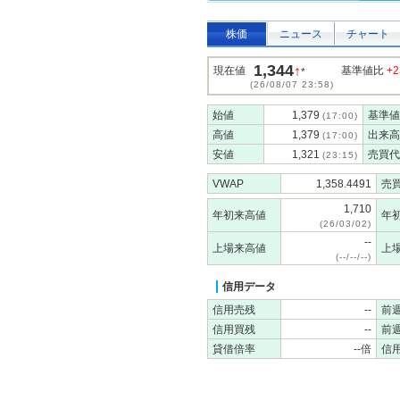
株価
ニュース
チャート
1,344
↑
現在値
基準値比
+2
*
(26/08/07 23:58)
始値
1,379
基準値
(17:00)
高値
1,379
出来高
(17:00)
安値
1,321
売買代
(23:15)
VWAP
1,358.4491
売
1,710
年初来高値
年
(26/03/02)
--
上場来高値
上
(--/--/--)
信用データ
信用売残
--
前
信用買残
--
前
貸借倍率
--倍
信用