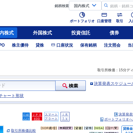
銘柄
検索
ポートフォリオ
口座管理
取引
入
内株式
外国株式
投資信託
債券
PO
株主優待
貸株
口座状況
保有銘柄
注文照会
当
取引所株価：15分デ
決算発表スケジュー
チャート形状
決算発表
スマート
ＩＲ
日経
ＪＰＸ
225
400
アラート
ＴＶ
ポートフォリオへ
貸株金
取引所株価比較