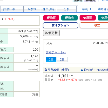
0.1
評価レポート
四季報
株主優待
分析
業績
適時開
現物買
現物売
信用買
信用
3
(
+1.74％
)
株オプション
積立
1,321
(26/08/07)
5,700
(23:58)
金
7,743
(千円)
5分足
26/08/07 2
買単位
100
詳細チャートへ
1,176
初来安値
1日
2日
(26/07/01)
--
場来安値
(--/--/--)
取引所株価（東証）
取引所・PTS株価
1,321
↑
現在値
C
前日比
+62.5
(
+4.97％
)
(26/08/07 15:30)
週比
--
週比
--
/貸借
貸借