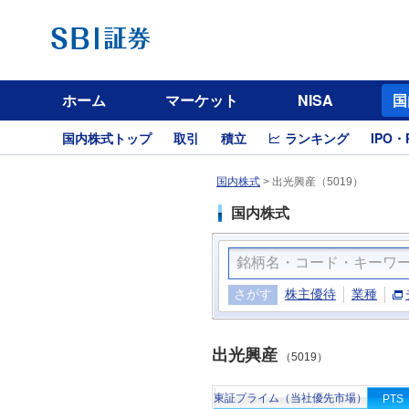
ホーム
マーケット
NISA
国
国内株式トップ
取引
積立
ランキング
IPO・
国内株式
>
出光興産（5019）
国内株式
さがす
株主優待
業種
出光興産
（5019）
東証プライム（当社優先市場）
PTS