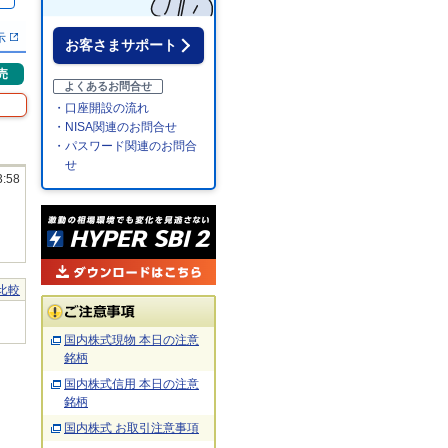
％
示
お客さまサポート
売
よくあるお問合せ
・口座開設の流れ
・NISA関連のお問合せ
・パスワード関連のお問合
せ
3:58
比較
国内株式現物 本日の注意
銘柄
国内株式信用 本日の注意
銘柄
国内株式 お取引注意事項