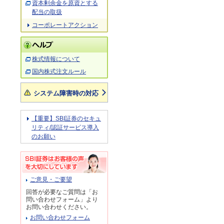
資本剰余金を原資とする
配当の取扱
コーポレートアクション
株式情報について
国内株式注文ルール
システム障害時の対応
【重要】SBI証券のセキュ
リティ/認証サービス導入
のお願い
ご意見・ご要望
回答が必要なご質問は「お
問い合わせフォーム」より
お問い合わせください。
お問い合わせフォーム