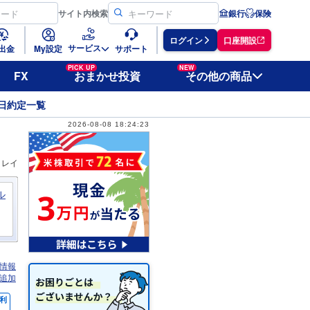
サイト
内検索
銀行
保険
ログイン
口座開設
サービス
出金
My設定
サポート
PICK UP
NEW
FX
おまかせ投資
その他の商品
日約定一覧
2026-08-08 18:24:23
ィレイ
ル
情報
追加
利