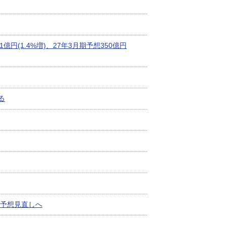
31億円(1.4%増)、27年3月期予想350億円
る
通期予想見直しへ