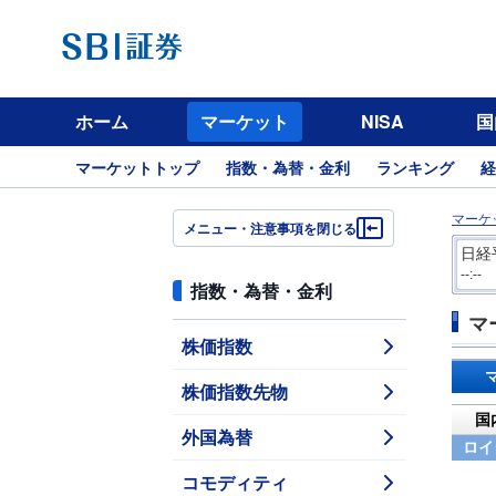
ホーム
マーケット
NISA
国
マーケットトップ
指数・為替・金利
ランキング
経
マーケ
メニュー・注意事項を閉じる
日経
--:--
指数・為替・金利
マ
株価指数
株価指数先物
国
外国為替
ロイ
コモディティ