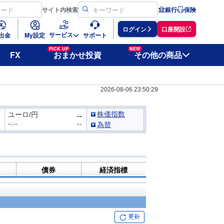
サイト
内検索
銀行
保険
ログイン
口座開設
サービス
出金
My設定
サポート
PICK UP
NEW
FX
おまかせ投資
その他の商品
2026-08-06 23:50:29
株価指数
ユーロ/円
--
--
--:--
為替
債券
経済指標