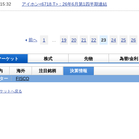
 15:32
アイホン<6718.T>：26年6月第1四半期連結
前へ
1
…
19
20
21
22
23
24
25
26
マーケット
株式
先物
為替/金利
内
海外
注目銘柄
決算情報
ター
FISCO
ケットへ戻る