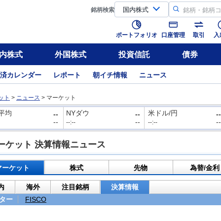
銘柄
検索
ポートフォリオ
口座管理
取引
入
内株式
外国株式
投資信託
債券
済カレンダー
レポート
朝イチ情報
ニュース
ット
>
ニュース
>
マーケット
平均
NYダウ
米ドル/円
--
--
--
--
--
--
--:--
--:--
ーケット 決算情報ニュース
マーケット
株式
先物
為替/金利
内
海外
注目銘柄
決算情報
ター
FISCO