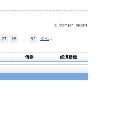
© Thomson Reuters
次へ
27
28
…
82
債券
経済指標