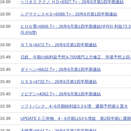
 16:00
ヘリオス テクノ ＨＤ<6927.T>：26年6月第1四半期連結
 16:00
シグマクシスＨＤ<6088.T>：26年6月第1四半期連結
 16:00
ヒロセ電<6806.T>：26年6月第1四半期連結(IFRS) 利益73.
(5.6%増)
 16:00
ＮＴＮ<6472.T>：26年6月第1四半期連結
 15:49
日鉄、今期の純利益予想を700億円上方修正 市場予想上回
 15:40
ダイヘン<6622.T>：26年6月第1四半期連結
 15:40
ＵＳＳ<4732.T>：26年6月第1四半期連結
 15:40
イビデン<4062.T>：26年6月第1四半期連結
 15:39
ソフトバンク、4─6月期純利益3.3％増 通期予想据え置き
 15:39
UPDATE 2-三井物、4－6月期は53％増益 第2四半期に
 15:35
大崎電<6644.T>：26年6月第1四半期連結