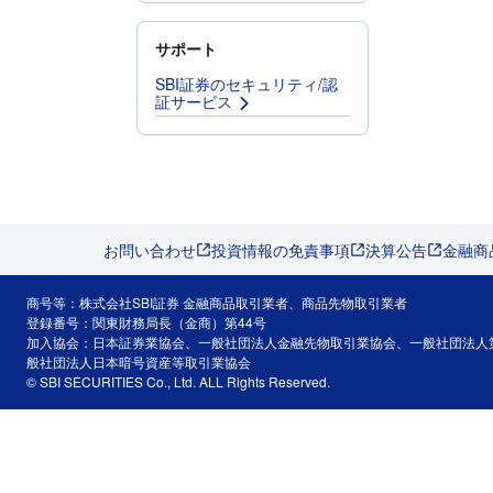
サポート
SBI証券のセキュリティ/認
証サービス
お問い合わせ
投資情報の免責事項
決算公告
金融商
商号等：株式会社SBI証券 金融商品取引業者、商品先物取引業者
登録番号：関東財務局長（金商）第44号
加入協会：日本証券業協会、一般社団法人金融先物取引業協会、一般社団法人
般社団法人日本暗号資産等取引業協会
© SBI SECURITIES Co., Ltd. ALL Rights Reserved.