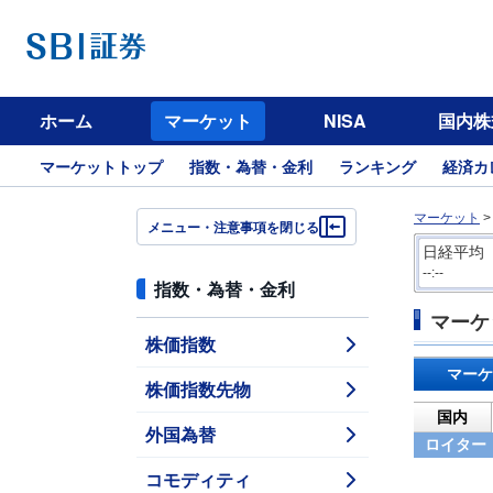
ホーム
マーケット
NISA
国内株
マーケットトップ
指数・為替・金利
ランキング
経済カ
マーケット
メニュー・注意事項を閉じる
日経平均
--:--
指数・為替・金利
マーケ
株価指数
マーケ
株価指数先物
国内
外国為替
ロイター
コモディティ