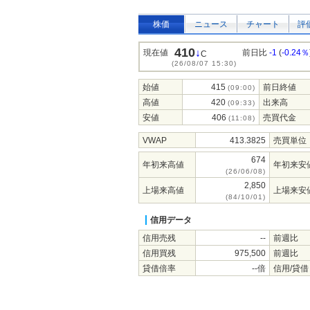
株価
ニュース
チャート
評
410
↓
現在値
前日比
-1
(
-0.24％
C
(26/08/07 15:30)
始値
415
前日終値
(09:00)
高値
420
出来高
(09:33)
安値
406
売買代金
(11:08)
VWAP
413.3825
売買単位
674
年初来高値
年初来安
(26/06/08)
2,850
上場来高値
上場来安
(84/10/01)
信用データ
信用売残
--
前週比
信用買残
975,500
前週比
貸借倍率
--倍
信用/貸借