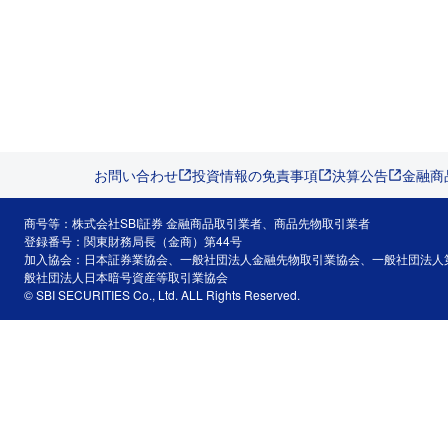
お問い合わせ
投資情報の免責事項
決算公告
金融商
商号等：株式会社SBI証券 金融商品取引業者、商品先物取引業者
登録番号：関東財務局長（金商）第44号
加入協会：日本証券業協会、一般社団法人金融先物取引業協会、一般社団法人
般社団法人日本暗号資産等取引業協会
© SBI SECURITIES Co., Ltd. ALL Rights Reserved.