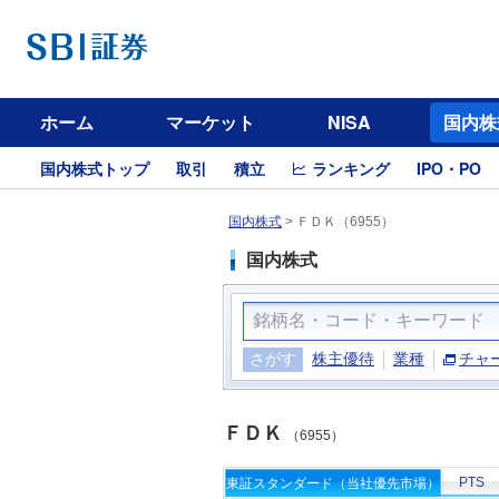
ホーム
マーケット
NISA
国内株
国内株式トップ
取引
積立
ランキング
IPO・PO
国内株式
>
ＦＤＫ（6955）
国内株式
さがす
株主優待
業種
チャ
ＦＤＫ
（6955）
PTS
東証スタンダード（当社優先市場）