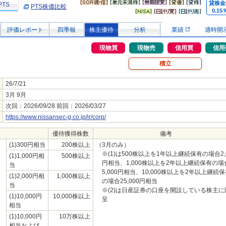
貸株金
PTS
PTS株価比較
0.15
評価レポート
四季報
株主優待
分析
業績
適時開
現物買
現物売
信用買
信用
積立
26/7/21
3月 9月
次回：2026/09/28 前回：2026/03/27
https://www.nissansec-g.co.jp/ir/corp/
優待獲得株数
備考
(1)300円相当
200株以上
（3月のみ）
※(1)は500株以上を1年以上継続保有の場合2,
(1)1,000円相
500株以上
円相当、1,000株以上を2年以上継続保有の場
当
5,000円相当、10,000株以上を2年以上継続
(1)2,000円相
1,000株以上
の場合25,000円相当
当
※(2)は日産証券の口座を開設している株主に
(1)10,000円
10,000株以上
呈
相当
(1)10,000円
10万株以上
相当および