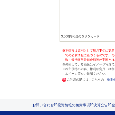
3,000円相当のＱＵＯカード
※本情報は原則として毎月下旬に更新
での公表情報に基づくものです。そ
数・優待獲得最低金額等が実際とは
※掲載している画像はイメージ写真で
※株主優待の内容、権利確定月、権利
ムページ等をご確認ください。
ご利用の際には、こちらの「
株主
お問い合わせ
投資情報の免責事項
決算公告
金