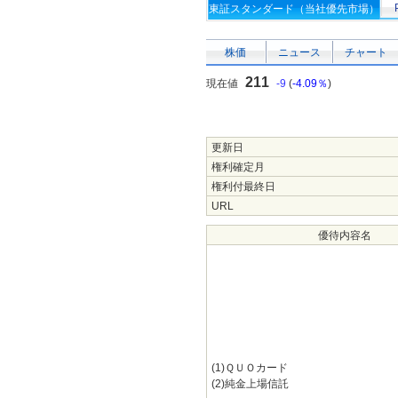
東証スタンダード（当社優先市場）
株価
ニュース
チャート
211
現在値
-9
(
-4.09％
)
更新日
権利確定月
権利付最終日
URL
優待内容名
(1)ＱＵＯカード
(2)純金上場信託