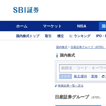
ホーム
マーケット
NISA
国
国内株式トップ
取引
積立
ランキング
IPO・
国内株式
>
日産証券グループ（8705）
国内株式
さがす
株主優待
業種
検索結果一覧へ戻る
日産証券グループ
（8705）