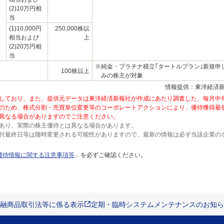
(2)10万円相
当
(1)10,000円
250,000株以
相当および
上
(2)20万円相
当
※純金・プラチナ積立｢タートルプラン｣新規申
100株以上
みの株主が対象
情報提供：東洋経済
しており、また、提供元データは東洋経済新報社が作成にあたり調査した、毎月中
のため、株式分割・売買単位変更等のコーポレートアクションにより、優待獲得最
異なる場合がありますのでご注意ください。
あり、実際の株主優待とは異なる場合があります。
付最終日等は随時変更される可能性がありますので、最新の情報は必ず当該企業の
優待情報に関する注意事項等
」を必ずご確認ください。
融商品取引法等に係る表示
定期・臨時システムメンテナンスのお知ら