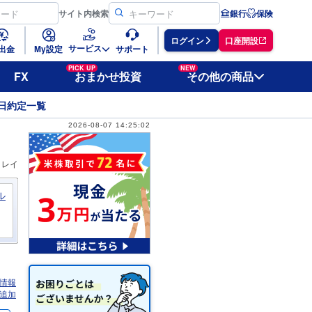
サイト
内検索
銀行
保険
ログイン
口座開設
サービス
出金
My設定
サポート
PICK UP
NEW
FX
おまかせ投資
その他の商品
日約定一覧
2026-08-07 14:25:02
ィレイ
ル
情報
追加