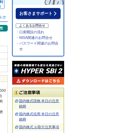
利
％
お客さまサポート
示
よくあるお問合せ
売
・口座開設の流れ
・NISA関連のお問合せ
・パスワード関連のお問合
せ
000
合
国内株式現物 本日の注意
保有
銘柄
贈
国内株式信用 本日の注意
銘柄
国内株式 お取引注意事項