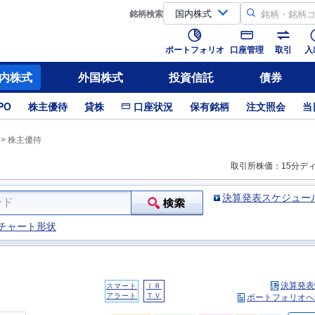
銘柄
検索
ポートフォリオ
口座管理
取引
入
内株式
外国株式
投資信託
債券
PO
株主優待
貸株
口座状況
保有銘柄
注文照会
当
>
株主優待
取引所株価：15分デ
決算発表スケジュー
チャート形状
決算発表
スマート
ＩＲ
アラート
ＴＶ
ポートフォリオへ