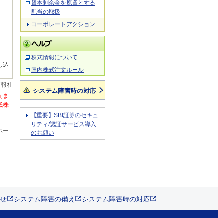
資本剰余金を原資とする
配当の取扱
コーポレートアクション
株式情報について
し込
国内株式注文ルール
新報社
システム障害時の対応
旬ま
低株
【重要】SBI証券のセキュ
リティ/認証サービス導入
ホー
のお願い
せ
システム障害の備え
システム障害時の対応